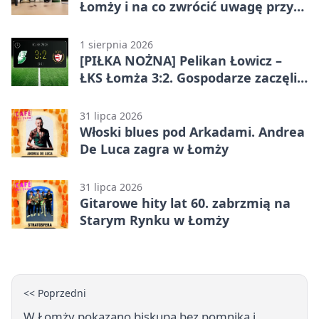
Łomży i na co zwrócić uwagę przy
współpracy z firmą?
1 sierpnia 2026
[PIŁKA NOŻNA] Pelikan Łowicz –
ŁKS Łomża 3:2. Gospodarze zaczęli
sezon od zwycięstwa w Betclic 3.
Liga Grupa 1 (Grupa I)
31 lipca 2026
Włoski blues pod Arkadami. Andrea
De Luca zagra w Łomży
31 lipca 2026
Gitarowe hity lat 60. zabrzmią na
Starym Rynku w Łomży
<< Poprzedni
W Łomży pokazano biskupa bez pomnika i