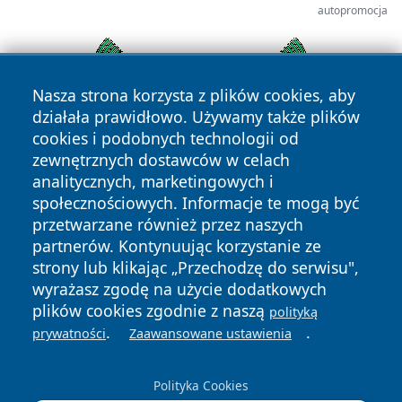
autopromocja
Nasza strona korzysta z plików cookies, aby
działała prawidłowo. Używamy także plików
cookies i podobnych technologii od
zewnętrznych dostawców w celach
analitycznych, marketingowych i
społecznościowych. Informacje te mogą być
przetwarzane również przez naszych
Copyright © 2026 infolomza.pl Wszystkie prawa zastrzeżone.
partnerów. Kontynuując korzystanie ze
strony lub klikając „Przechodzę do serwisu",
wyrażasz zgodę na użycie dodatkowych
Polityka
Polityka
plików cookies zgodnie z naszą
polityką
News
Autorzy
Prywatności
Cookies
.
.
prywatności
Zaawansowane ustawienia
Polityka Cookies