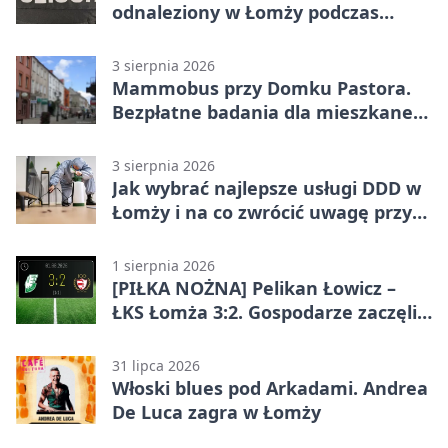
odnaleziony w Łomży podczas
postoju autobusu
3 sierpnia 2026
Mammobus przy Domku Pastora.
Bezpłatne badania dla mieszkanek
Łomży
3 sierpnia 2026
Jak wybrać najlepsze usługi DDD w
Łomży i na co zwrócić uwagę przy
współpracy z firmą?
1 sierpnia 2026
[PIŁKA NOŻNA] Pelikan Łowicz –
ŁKS Łomża 3:2. Gospodarze zaczęli
sezon od zwycięstwa w Betclic 3.
Liga Grupa 1 (Grupa I)
31 lipca 2026
Włoski blues pod Arkadami. Andrea
De Luca zagra w Łomży