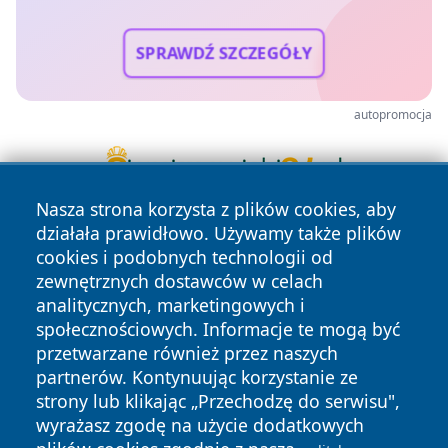
SPRAWDŹ SZCZEGÓŁY
autopromocja
Nasza strona korzysta z plików cookies, aby
działała prawidłowo. Używamy także plików
cookies i podobnych technologii od
zewnętrznych dostawców w celach
analitycznych, marketingowych i
społecznościowych. Informacje te mogą być
przetwarzane również przez naszych
Copyright © 2026 infolomza.pl Wszystkie prawa zastrzeżone.
partnerów. Kontynuując korzystanie ze
strony lub klikając „Przechodzę do serwisu",
Polityka
Polityka
wyrażasz zgodę na użycie dodatkowych
News
Autorzy
Prywatności
Cookies