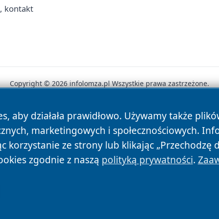
, kontakt
Copyright © 2026 infolomza.pl Wszystkie prawa zastrzeżone.
es, aby działała prawidłowo. Używamy także plik
News
Autorzy
Polityka Prywatności
Polityka Cookie
cznych, marketingowych i społecznościowych. Inf
 korzystanie ze strony lub klikając „Przechodzę 
ookies zgodnie z naszą
polityką prywatności
.
Zaaw