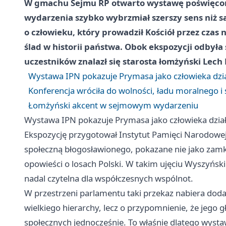
W gmachu Sejmu RP otwarto wystawę poświęcon
wydarzenia szybko wybrzmiał szerszy sens niż s
o człowieku, który prowadził Kościół przez czas 
ślad w historii państwa. Obok ekspozycji odbyła 
uczestników znalazł się starosta łomżyński Lech
Wystawa IPN pokazuje Prymasa jako człowieka dział
Konferencja wróciła do wolności, ładu moralnego i 
Łomżyński akcent w sejmowym wydarzeniu
Wystawa IPN pokazuje Prymasa jako człowieka działa
Ekspozycję przygotował Instytut Pamięci Narodowej. 
społeczną błogosławionego, pokazane nie jako zamkni
opowieści o losach Polski. W takim ujęciu Wyszyński
nadal czytelna dla współczesnych wspólnot.
W przestrzeni parlamentu taki przekaz nabiera doda
wielkiego hierarchy, lecz o przypomnienie, że jego 
społecznych jednocześnie. To właśnie dlatego wystawa