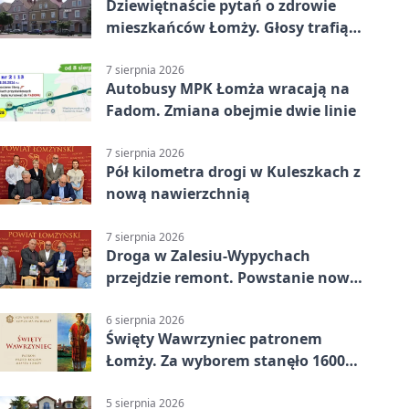
Dziewiętnaście pytań o zdrowie
mieszkańców Łomży. Głosy trafią
do raportu
7 sierpnia 2026
Autobusy MPK Łomża wracają na
Fadom. Zmiana obejmie dwie linie
7 sierpnia 2026
Pół kilometra drogi w Kuleszkach z
nową nawierzchnią
7 sierpnia 2026
Droga w Zalesiu-Wypychach
przejdzie remont. Powstanie nowa
nawierzchnia
6 sierpnia 2026
Święty Wawrzyniec patronem
Łomży. Za wyborem stanęło 1600
podpisów
5 sierpnia 2026