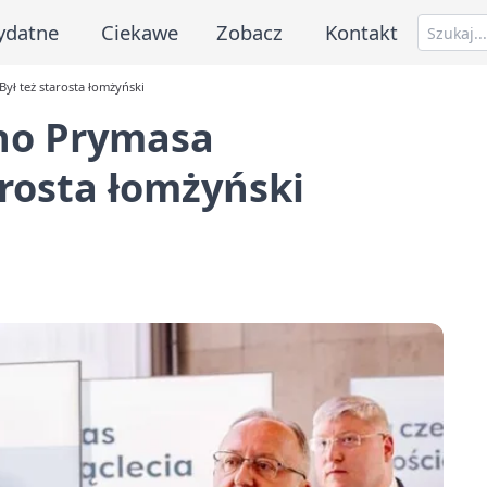
ydatne
Ciekawe
Zobacz
Kontakt
ył też starosta łomżyński
no Prymasa
tarosta łomżyński