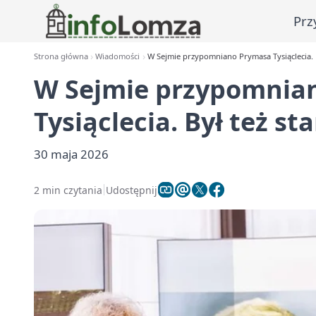
Prz
Strona główna
Wiadomości
W Sejmie przypomniano Prymasa Tysiąclecia. B
W Sejmie przypomnia
Tysiąclecia. Był też s
30 maja 2026
2 min czytania
Udostępnij