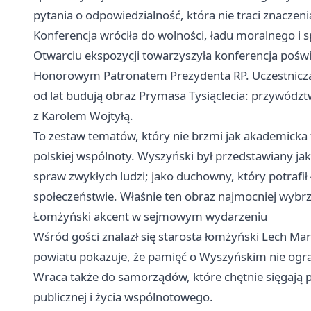
pytania o odpowiedzialność, która nie traci znaczen
Konferencja wróciła do wolności, ładu moralnego i s
Otwarciu ekspozycji towarzyszyła konferencja poś
Honorowym Patronatem Prezydenta RP. Uczestniczący
od lat budują obraz Prymasa Tysiąclecia: przywództw
z Karolem Wojtyłą.
To zestaw tematów, który nie brzmi jak akademicka f
polskiej wspólnoty. Wyszyński był przedstawiany jak
spraw zwykłych ludzi; jako duchowny, który potrafił
społeczeństwie. Właśnie ten obraz najmocniej wybr
Łomżyński akcent w sejmowym wydarzeniu
Wśród gości znalazł się starosta łomżyński Lech Ma
powiatu pokazuje, że pamięć o Wyszyńskim nie ogran
Wraca także do samorządów, które chętnie sięgają p
publicznej i życia wspólnotowego.