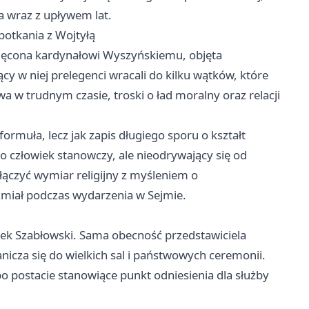
ia wraz z upływem lat.
potkania z Wojtyłą
więcona kardynałowi Wyszyńskiemu, objęta
 w niej prelegenci wracali do kilku wątków, które
a w trudnym czasie, troski o ład moralny oraz relacji
ormuła, lecz jak zapis długiego sporu o kształt
o człowiek stanowczy, ale nieodrywający się od
 łączyć wymiar religijny z myśleniem o
zmiał podczas wydarzenia w Sejmie.
rek Szabłowski. Sama obecność przedstawiciela
icza się do wielkich sal i państwowych ceremonii.
o postacie stanowiące punkt odniesienia dla służby