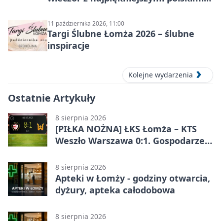
melodiami
11 października 2026, 11:00
Targi Ślubne Łomża 2026 – ślubne
inspiracje
Kolejne wydarzenia
Ostatnie Artykuły
8 sierpnia 2026
[PIŁKA NOŻNA] ŁKS Łomża – KTS
Weszło Warszawa 0:1. Gospodarze
przegrali mecz Betclic 3. Liga Grupa
1 (Grupa I)
8 sierpnia 2026
Apteki w Łomży - godziny otwarcia,
dyżury, apteka całodobowa
8 sierpnia 2026