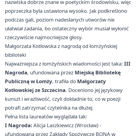
nazwiska dobrze znane w poetyckim środowisku, więc
poprzeczka była ustawiona wysoko. Jak podkreślono
podczas gali, poziom nadesłanych utworów nie
ułatwiał zadania, bo ostateczny wybór musiał wyłonić
rzeczywiście najmocniejsze głosy.
Małgorzata Kotłowska z nagrodą od łomżyńskiej
biblioteki
Najważniejsza z łomżyńskich wiadomości jest taka:
III
Nagroda
, ufundowana przez
Miejską Bibliotekę
Publiczną w Łomży
, trafiła do
Małgorzaty
Kotłowskiej ze Szczecina
. Doceniono jej językowy
kunszt i wrażliwość, czyli dokładnie to, co w poezji
potrafi zatrzymać czytelnika na dłużej.
Pełna lista laureatów wyglądała tak:
I Nagroda:
Alicja Laszkiewicz (
Wrocław
) -
ufundowana przez Zakłady Spożywcze BONA w