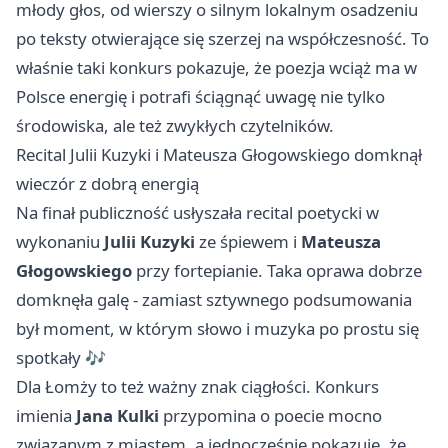
młody głos, od wierszy o silnym lokalnym osadzeniu
po teksty otwierające się szerzej na współczesność. To
właśnie taki konkurs pokazuje, że poezja wciąż ma w
Polsce energię i potrafi ściągnąć uwagę nie tylko
środowiska, ale też zwykłych czytelników.
Recital Julii Kuzyki i Mateusza Głogowskiego domknął
wieczór z dobrą energią
Na finał publiczność usłyszała recital poetycki w
wykonaniu
Julii Kuzyki
ze śpiewem i
Mateusza
Głogowskiego
przy fortepianie. Taka oprawa dobrze
domknęła galę - zamiast sztywnego podsumowania
był moment, w którym słowo i muzyka po prostu się
spotkały 🎶
Dla Łomży to też ważny znak ciągłości. Konkurs
imienia
Jana Kulki
przypomina o poecie mocno
związanym z miastem, a jednocześnie pokazuje, że