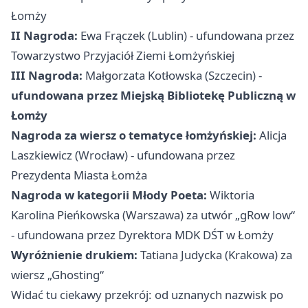
Łomży
II Nagroda:
Ewa Frączek (
Lublin
) - ufundowana przez
Towarzystwo Przyjaciół Ziemi Łomżyńskiej
III Nagroda:
Małgorzata Kotłowska (Szczecin) -
ufundowana przez Miejską Bibliotekę Publiczną w
Łomży
Nagroda za wiersz o tematyce łomżyńskiej:
Alicja
Laszkiewicz (Wrocław) - ufundowana przez
Prezydenta Miasta Łomża
Nagroda w kategorii Młody Poeta:
Wiktoria
Karolina Pieńkowska (Warszawa) za utwór „gRow low“
- ufundowana przez Dyrektora MDK DŚT w Łomży
Wyróżnienie drukiem:
Tatiana Judycka (Krakowa) za
wiersz „Ghosting“
Widać tu ciekawy przekrój: od uznanych nazwisk po