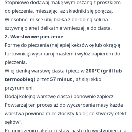
Stopniowo dodawaj mąkę wymieszaną z proszkiem
do pieczenia, mieszając, aż składniki się połączą.
W osobnej misce ubij białka z odrobiną soli na
sztywną pianę i delikatnie wmieszaj je do ciasta.
2. Warstwowe pieczenie
Formę do pieczenia (najlepiej keksówkę lub okrągłą
tortownicę) wysmaruj masłem i wyłóż papierem do
pieczenia.
Wlej cienką warstwę ciasta i piecz w
200°C (grill lub
termoobieg)
przez
57 minut
, aż się lekko
przyrumieni.
Dodaj kolejną warstwę ciasta i ponownie zapiecz.
Powtarzaj ten proces aż do wyczerpania masy każda
warstwa powinna mieć złocisty kolor, co stworzy efekt
sęków”.
Po upieczeniu całości zostaw ciasto do wystygnięcia, a