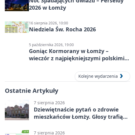
Noc Spadających Gwiazd – Perseidy
2026 w Łomży
16 sierpnia 2026, 10:00
Niedziela Św. Rocha 2026
5 października 2026, 19:00
Goniąc Kormorany w Łomży –
wieczór z najpiękniejszymi polskimi
melodiami
Kolejne wydarzenia
Ostatnie Artykuły
7 sierpnia 2026
Dziewiętnaście pytań o zdrowie
mieszkańców Łomży. Głosy trafią
do raportu
7 sierpnia 2026