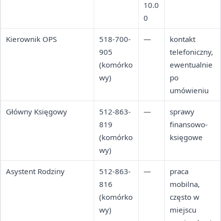
10.0
terenie
0
Kierownik OPS
518-700-
—
kontakt
905
telefoniczny,
(komórko
ewentualnie
wy)
po
umówieniu
Główny Księgowy
512-863-
—
sprawy
819
finansowo-
(komórko
księgowe
wy)
Asystent Rodziny
512-863-
—
praca
816
mobilna,
(komórko
często w
wy)
miejscu