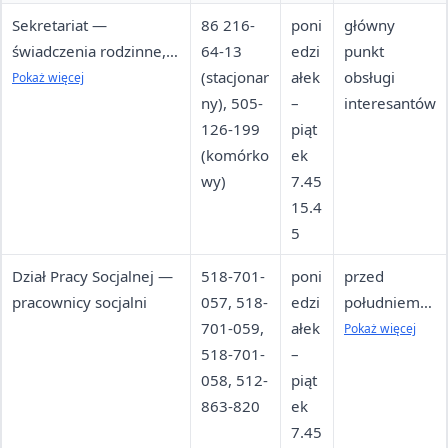
Sekretariat —
86 216-
poni
główny
świadczenia rodzinne,
64-13
edzi
punkt
wychowawcze, fundusz
(stacjonar
ałek
obsługi
Pokaż więcej
alimentacyjny, Karta
ny), 505-
–
interesantów
Dużej Rodziny, dodatek
126-199
piąt
mieszkaniowy
(komórko
ek
wy)
7.45
15.4
5
Dział Pracy Socjalnej —
518-701-
poni
przed
pracownicy socjalni
057, 518-
edzi
południem
701-059,
ałek
bezpośredni
Pokaż więcej
518-701-
–
a
058, 512-
piąt
dostępność;
863-820
ek
po 10:00
7.45
praca w