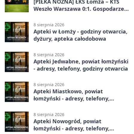
[PIŁKA NOŻNA] ŁKS Łomża – KTS
Weszło Warszawa 0:1. Gospodarze
przegrali mecz Betclic 3. Liga Grupa
1 (Grupa I)
8 sierpnia 2026
Apteki w Łomży - godziny otwarcia,
dyżury, apteka całodobowa
8 sierpnia 2026
Apteki Jedwabne, powiat łomżyński
- adresy, telefony, godziny otwarcia
8 sierpnia 2026
Apteki Miastkowo, powiat
łomżyński - adresy, telefony,
godziny otwarcia
8 sierpnia 2026
Apteki Nowogród, powiat
łomżyński - adresy, telefony,