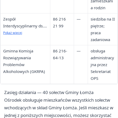
zamieszkani
a rodzin
Zespół
86 216
—
siedziba na II
Interdyscyplinarny ds.
21 99
piętrze;
Rozwiązywania
praca
Pokaż więcej
Problemów Przemocy
zadaniowa
w Rodzinie —
Gminna Komisja
86 216-
—
obsługa
Przewodniczący
Rozwiązywania
64-13
administracy
Problemów
jna przez
Alkoholowych (GKRPA)
Sekretariat
OPS
Zasięg działania — 40 sołectw Gminy Łomża
Ośrodek obsługuje mieszkańców wszystkich sołectw
wchodzących w skład Gminy Łomża. Jeśli mieszkasz w
jednej z poniższych miejscowości, możesz skorzystać