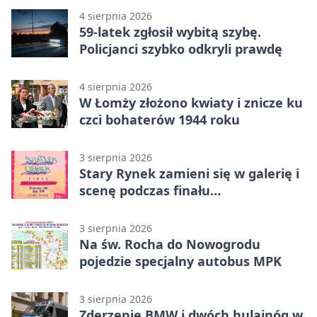
4 sierpnia 2026
59-latek zgłosił wybitą szybę.
Policjanci szybko odkryli prawdę
4 sierpnia 2026
W Łomży złożono kwiaty i znicze ku
czci bohaterów 1944 roku
3 sierpnia 2026
Stary Rynek zamieni się w galerię i
scenę podczas finału
„Światłem/Cieniem”
3 sierpnia 2026
Na św. Rocha do Nowogrodu
pojedzie specjalny autobus MPK
3 sierpnia 2026
Zderzenie BMW i dwóch hulajnóg w