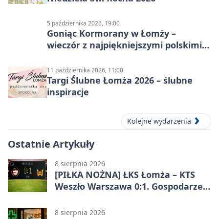
5 października 2026, 19:00
Goniąc Kormorany w Łomży –
wieczór z najpiękniejszymi polskimi
melodiami
11 października 2026, 11:00
Targi Ślubne Łomża 2026 – ślubne
inspiracje
Kolejne wydarzenia
Ostatnie Artykuły
8 sierpnia 2026
[PIŁKA NOŻNA] ŁKS Łomża – KTS
Weszło Warszawa 0:1. Gospodarze
przegrali mecz Betclic 3. Liga Grupa
1 (Grupa I)
8 sierpnia 2026