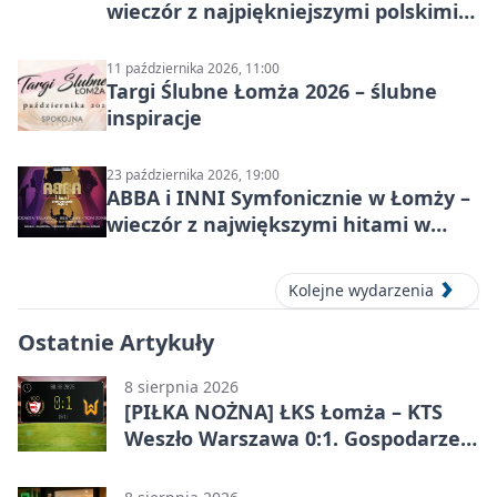
wieczór z najpiękniejszymi polskimi
melodiami
11 października 2026, 11:00
Targi Ślubne Łomża 2026 – ślubne
inspiracje
23 października 2026, 19:00
ABBA i INNI Symfonicznie w Łomży –
wieczór z największymi hitami w
orkiestralnej oprawie
Kolejne wydarzenia
Ostatnie Artykuły
8 sierpnia 2026
[PIŁKA NOŻNA] ŁKS Łomża – KTS
Weszło Warszawa 0:1. Gospodarze
przegrali mecz Betclic 3. Liga Grupa
1 (Grupa I)