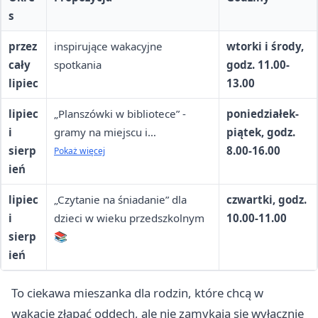
s
przez
inspirujące wakacyjne
wtorki i środy,
cały
spotkania
godz. 11.00-
lipiec
13.00
lipiec
„Planszówki w bibliotece” -
poniedziałek-
i
gramy na miejscu i
piątek, godz.
sierp
wypożyczamy do domu 🎲
8.00-16.00
Pokaż więcej
ień
lipiec
„Czytanie na śniadanie” dla
czwartki, godz.
i
dzieci w wieku przedszkolnym
10.00-11.00
sierp
📚
ień
To ciekawa mieszanka dla rodzin, które chcą w
wakacje złapać oddech, ale nie zamykają się wyłącznie