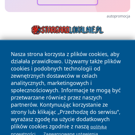
autopromocja
Nasza strona korzysta z plików cookies, aby
działała prawidłowo. Używamy także plików
cookies i podobnych technologii od
zewnętrznych dostawców w celach
analitycznych, marketingowych i
Copyright © 2026 infolomza.pl Wszystkie prawa zastrzeżone.
społecznościowych. Informacje te mogą być
przetwarzane również przez naszych
partnerów. Kontynuując korzystanie ze
Polityka
Polityka
News
Autorzy
strony lub klikając „Przechodzę do serwisu",
Prywatności
Cookies
wyrażasz zgodę na użycie dodatkowych
plików cookies zgodnie z naszą
polityką
.
.
prywatności
Zaawansowane ustawienia