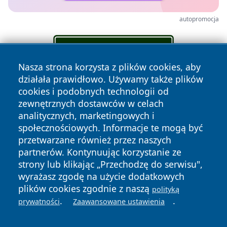
autopromocja
Nasza strona korzysta z plików cookies, aby
działała prawidłowo. Używamy także plików
cookies i podobnych technologii od
zewnętrznych dostawców w celach
analitycznych, marketingowych i
społecznościowych. Informacje te mogą być
przetwarzane również przez naszych
partnerów. Kontynuując korzystanie ze
strony lub klikając „Przechodzę do serwisu",
Copyright © 2026 infolomza.pl Wszystkie prawa zastrzeżone.
wyrażasz zgodę na użycie dodatkowych
plików cookies zgodnie z naszą
polityką
.
.
prywatności
Zaawansowane ustawienia
Polityka
Polityka
News
Autorzy
Prywatności
Cookies