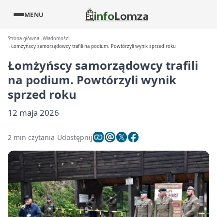
MENU
Strona główna
Wiadomości
Łomżyńscy samorządowcy trafili na podium. Powtórzyli wynik sprzed roku
Łomżyńscy samorządowcy trafili
na podium. Powtórzyli wynik
sprzed roku
12 maja 2026
2 min czytania
Udostępnij