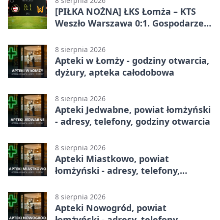
8 sierpnia 2026
[PIŁKA NOŻNA] ŁKS Łomża – KTS
Weszło Warszawa 0:1. Gospodarze
przegrali mecz Betclic 3. Liga Grupa
1 (Grupa I)
8 sierpnia 2026
Apteki w Łomży - godziny otwarcia,
dyżury, apteka całodobowa
8 sierpnia 2026
Apteki Jedwabne, powiat łomżyński
- adresy, telefony, godziny otwarcia
8 sierpnia 2026
Apteki Miastkowo, powiat
łomżyński - adresy, telefony,
godziny otwarcia
8 sierpnia 2026
Apteki Nowogród, powiat
łomżyński - adresy, telefony,