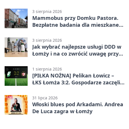
postoju autobusu
3 sierpnia 2026
Mammobus przy Domku Pastora.
Bezpłatne badania dla mieszkanek
Łomży
3 sierpnia 2026
Jak wybrać najlepsze usługi DDD w
Łomży i na co zwrócić uwagę przy
współpracy z firmą?
1 sierpnia 2026
[PIŁKA NOŻNA] Pelikan Łowicz –
ŁKS Łomża 3:2. Gospodarze zaczęli
sezon od zwycięstwa w Betclic 3.
Liga Grupa 1 (Grupa I)
31 lipca 2026
Włoski blues pod Arkadami. Andrea
De Luca zagra w Łomży