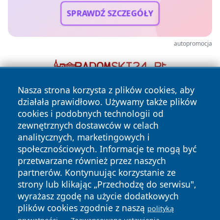
SPRAWDŹ SZCZEGÓŁY
autopromocja
Nasza strona korzysta z plików cookies, aby
działała prawidłowo. Używamy także plików
cookies i podobnych technologii od
zewnętrznych dostawców w celach
analitycznych, marketingowych i
społecznościowych. Informacje te mogą być
Copyright © 2026 infolomza.pl Wszystkie prawa zastrzeżone.
przetwarzane również przez naszych
partnerów. Kontynuując korzystanie ze
strony lub klikając „Przechodzę do serwisu",
Polityka
Polityka
News
Autorzy
wyrażasz zgodę na użycie dodatkowych
Prywatności
Cookies
plików cookies zgodnie z naszą
polityką
.
.