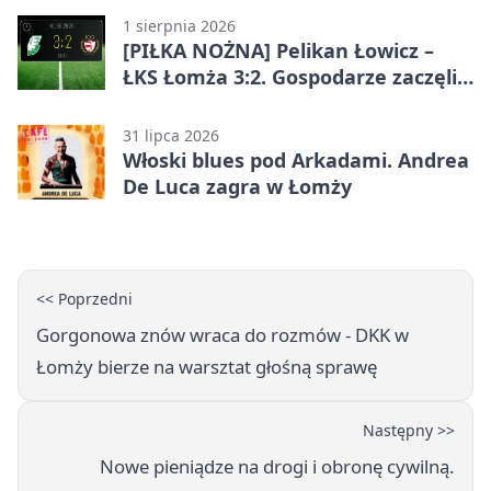
1 sierpnia 2026
[PIŁKA NOŻNA] Pelikan Łowicz –
ŁKS Łomża 3:2. Gospodarze zaczęli
sezon od zwycięstwa w Betclic 3.
Liga Grupa 1 (Grupa I)
31 lipca 2026
Włoski blues pod Arkadami. Andrea
De Luca zagra w Łomży
<< Poprzedni
Gorgonowa znów wraca do rozmów - DKK w
Łomży bierze na warsztat głośną sprawę
Następny >>
Nowe pieniądze na drogi i obronę cywilną.