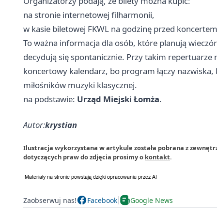
Organizatorzy podają, że bilety można kupić:
na stronie internetowej filharmonii,
w kasie biletowej FKWL na godzinę przed koncertem
To ważna informacja dla osób, które planują wieczór
decydują się spontanicznie. Przy takim repertuarze m
koncertowy kalendarz, bo program łączy nazwiska,
miłośników muzyki klasycznej.
na podstawie:
Urząd Miejski Łomża
.
Autor:
krystian
Ilustracja wykorzystana w artykule została pobrana z zewnętr
dotyczących praw do zdjęcia prosimy o
kontakt
.
Zaobserwuj nas!
Facebook
Google News