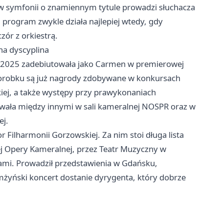
dn w symfonii o znamiennym tytule prowadzi słuchacza
 program zwykle działa najlepiej wtedy, gdy
zór z orkiestrą.
na dyscyplina
iku 2025 zadebiutowała jako Carmen w premierowej
j dorobku są już nagrody zdobywane w konkursach
iej, a także występy przy prawykonaniach
wała między innymi w sali kameralnej NOSPR oraz w
ej.
 Filharmonii Gorzowskiej. Za nim stoi długa lista
ej Opery Kameralnej, przez Teatr Muzyczny w
rami. Prowadził przedstawienia w
Gdańsku
,
omżyński koncert dostanie dyrygenta, który dobrze