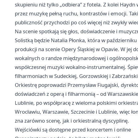
skupieniu niż tylko „odbiera” z fotela. Z kolei Hay
przez muzykę pełną ruchu, kontrastów i emocji. Taki
publiczność przychodzi po coś więcej niż zwykły wiec
Na scenie spotkają się głos, doświadczenie i muzycz
Solistką będzie Natalia Płonka, która w październ
produkcji na scenie Opery Śląskiej w Opavie. W je
wokalnych o randze międzynarodowej i ogólnopolsk
współczesnej muzyki wokalno-instrumentalnej. Śpie
filharmoniach w Sudeckiej, Gorzowskiej i Zabrzański
Orkiestrę poprowadzi Przemysław Fiugajski, dyrektor
doświadczeń z operą i filharmonią – od Warszawski
Lublinie
, po współpracę z wieloma polskimi orkiest
Wrocławiu, Warszawie, Szczecinie i Lublinie, więc ł
zna zarówno scenę, jak i orkiestralną dyscyplinę.
Wejściówki są dostępne przed koncertem i online