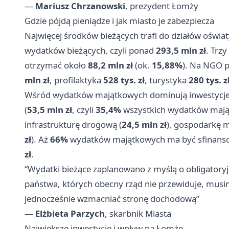
—
Mariusz Chrzanowski
, prezydent Łomży
Gdzie pójdą pieniądze i jak miasto je zabezpiecza
Najwięcej środków bieżących trafi do działów oświa
wydatków bieżących, czyli ponad
293,5 mln zł
. Trz
otrzymać około
88,2 mln zł
(ok.
15,88%
). Na NGO 
mln zł
, profilaktyka
528 tys. zł
, turystyka
280 tys. z
Wśród wydatków majątkowych dominują inwestycje
(
53,5 mln zł
, czyli
35,4%
wszystkich wydatków mająt
infrastrukturę drogową (
24,5 mln zł
), gospodarkę 
zł
). Aż
66%
wydatków majątkowych ma być sfinans
zł
.
“Wydatki bieżące zaplanowano z myślą o obligatory
państwa, których obecny rząd nie przewiduje, musim
jednocześnie wzmacniać stronę dochodową”
—
Elżbieta Parzych
, skarbnik Miasta
Największe inwestycje i wpływ na Łomżę