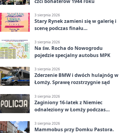
czci bohaterów 1944 roku
3 sierpnia 2026
Stary Rynek zamieni się w galerię i
scenę podczas finału
„Światłem/Cieniem”
3 sierpnia 2026
Na św. Rocha do Nowogrodu
pojedzie specjalny autobus MPK
3 sierpnia 2026
Zderzenie BMW i dwóch hulajnóg w
Łomży. Sprawę rozstrzygnie sąd
3 sierpnia 2026
Zaginiony 16-latek z Niemiec
odnaleziony w Łomży podczas
postoju autobusu
3 sierpnia 2026
Mammobus przy Domku Pastora.