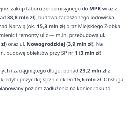
yjne: zakup taboru zeroemisyjnego do
MPK
wraz z
nad
38,8 mln zł
), budowa zadaszonego lodowiska
nad Narwią (ok.
15,3 mln zł
) oraz Miejskiego Żłobka
mienic i remonty ulic — m.in. przebudowa ul.
 zł
) oraz ul.
Nowogrodzkiej
(
3,9 mln zł
). Na
in. budowę obiektów przy SP nr
1
(
3 mln zł
) i
nych i zaciągniętego długu: ponad
23,2 mln zł
z
kredyt i pożyczkę łącznie około
15,6 mln zł
. Obsługa
 planowany poziom zadłużenia na koniec roku to