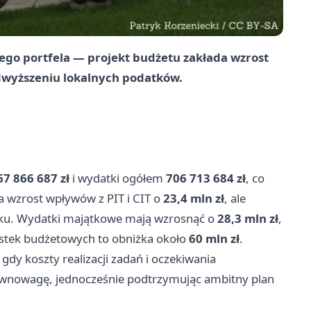
ego portfela — projekt budżetu zakłada wzrost
wyższeniu lokalnych podatków.
67 866 687 zł
i wydatki ogółem
706 713 684 zł
, co
na wzrost wpływów z PIT i CIT o
23,4 mln zł
, ale
oku. Wydatki majątkowe mają wzrosnąć o
28,3 mln zł
,
ostek budżetowych to obniżka około
60 mln zł
.
dy koszty realizacji zadań i oczekiwania
wnowagę, jednocześnie podtrzymując ambitny plan