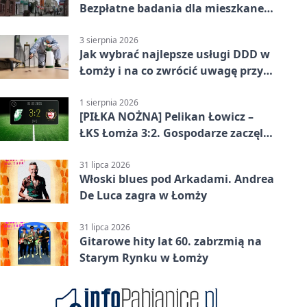
Bezpłatne badania dla mieszkanek
Łomży
3 sierpnia 2026
Jak wybrać najlepsze usługi DDD w
Łomży i na co zwrócić uwagę przy
współpracy z firmą?
1 sierpnia 2026
[PIŁKA NOŻNA] Pelikan Łowicz –
ŁKS Łomża 3:2. Gospodarze zaczęli
sezon od zwycięstwa w Betclic 3.
Liga Grupa 1 (Grupa I)
31 lipca 2026
Włoski blues pod Arkadami. Andrea
De Luca zagra w Łomży
31 lipca 2026
Gitarowe hity lat 60. zabrzmią na
Starym Rynku w Łomży