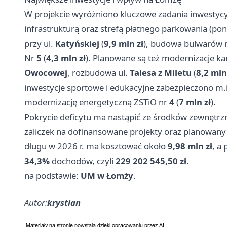
W projekcie wyróżniono kluczowe zadania inwestyc
infrastrukturą oraz strefą płatnego parkowania (po
przy ul.
Katyńskiej
(
9,9 mln zł
), budowa bulwarów 
Nr
5
(
4,3 mln zł
). Planowane są też modernizacje ka
Owocowej
, rozbudowa ul.
Talesa z Miletu
(
8,2 mln
inwestycje sportowe i edukacyjne zabezpieczono m.
modernizację energetyczną ZSTiO nr
4
(
7 mln zł
).
Pokrycie deficytu ma nastąpić ze środków zewnętrz
zaliczek na dofinansowane projekty oraz planowany 
długu w 2026 r. ma kosztować około
9,98 mln zł
, a
34,3%
dochodów, czyli
229 202 545,50 zł
.
na podstawie:
UM w Łomży
.
Autor:
krystian