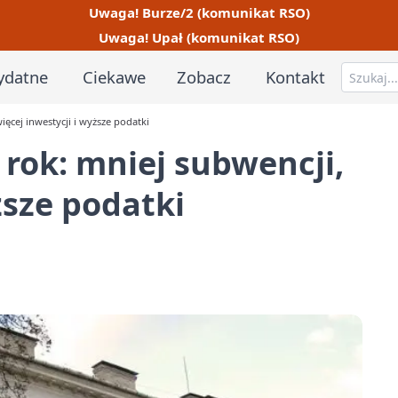
Uwaga! Burze/2 (komunikat RSO)
Uwaga! Upał (komunikat RSO)
ydatne
Ciekawe
Zobacz
Kontakt
ęcej inwestycji i wyższe podatki
rok: mniej subwencji,
ższe podatki