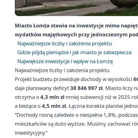
Miasto Łomża stawia na inwestycje mimo napięt
wydatków majątkowych przy jednoczesnym pod
Najważniejsze liczby i założenia projektu
Gdzie pójdą pieniądze i jak miasto je zabezpiecza
Największe inwestycje i wpływ na Łomżę
Najważniejsze liczby i założenia projektu
Projekt budżetu przewiduje dochody w wysokości
6
daje planowany deficyt
38 846 997 zł
. Miasto liczy 
otrzyma o
4,3 mln zł
mniej subwencji niż w 2025 r
a bieżące o
4,5 mln zł
. Łączna korekta planów jedn
“Dochody rosną zaledwie o niespełna 1,8%, podczas g
mieszkańców są dużo wyższe. Musimy zachować ró
inwestycyjny”