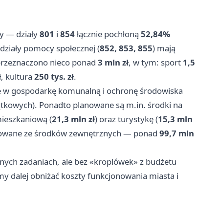
ty — działy
801
i
854
łącznie pochłoną
52,84%
y działy pomocy społecznej (
852, 853, 855
) mają
przeznaczono nieco ponad
3 mln zł
, w tym: sport
1,5
ł
, kultura
250 tys. zł
.
 w gospodarkę komunalną i ochronę środowiska
kowych). Ponadto planowane są m.in. środki na
mieszkaniową (
21,3 mln zł
) oraz turystykę (
15,3 mln
owane ze środków zewnętrznych — ponad
99,7 mln
jnych zadaniach, ale bez «kroplówek» z budżetu
y dalej obniżać koszty funkcjonowania miasta i