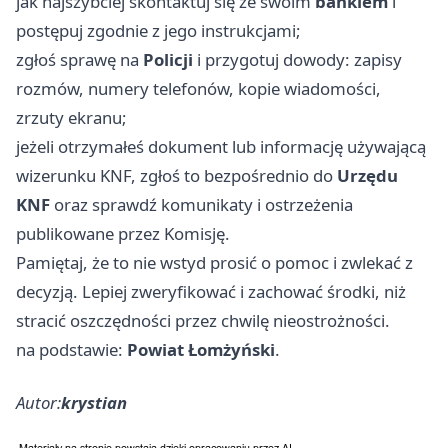
jak najszybciej skontaktuj się ze swoim
bankiem
i
postępuj zgodnie z jego instrukcjami;
zgłoś sprawę na
Policji
i przygotuj dowody: zapisy
rozmów, numery telefonów, kopie wiadomości,
zrzuty ekranu;
jeżeli otrzymałeś dokument lub informację używającą
wizerunku KNF, zgłoś to bezpośrednio do
Urzędu
KNF
oraz sprawdź komunikaty i ostrzeżenia
publikowane przez Komisję.
Pamiętaj, że to nie wstyd prosić o pomoc i zwlekać z
decyzją. Lepiej zweryfikować i zachować środki, niż
stracić oszczędności przez chwilę nieostrożności.
na podstawie:
Powiat Łomżyński
.
Autor:
krystian