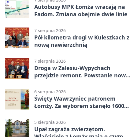
Autobusy MPK Łomża wracają na
Fadom. Zmiana obejmie dwie linie
7 sierpnia 2026
Pół kilometra drogi w Kuleszkach z
nową nawierzchnią
7 sierpnia 2026
Droga w Zalesiu-Wypychach
przejdzie remont. Powstanie nowa
nawierzchnia
6 sierpnia 2026
Święty Wawrzyniec patronem
Łomży. Za wyborem stanęło 1600
podpisów
5 sierpnia 2026
Upał zagraża zwierzętom.
Właściciele z Łomży mają o czym