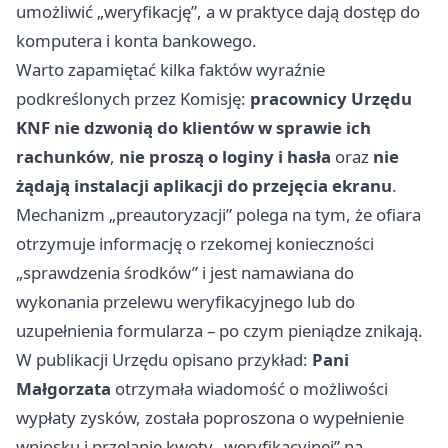
umożliwić „weryfikację”, a w praktyce dają dostęp do
komputera i konta bankowego.
Warto zapamiętać kilka faktów wyraźnie
podkreślonych przez Komisję:
pracownicy Urzędu
KNF nie dzwonią do klientów w sprawie ich
rachunków
,
nie proszą o loginy i hasła
oraz
nie
żądają instalacji aplikacji do przejęcia ekranu
.
Mechanizm „preautoryzacji” polega na tym, że ofiara
otrzymuje informację o rzekomej konieczności
„sprawdzenia środków” i jest namawiana do
wykonania przelewu weryfikacyjnego lub do
uzupełnienia formularza – po czym pieniądze znikają.
W publikacji Urzędu opisano przykład:
Pani
Małgorzata
otrzymała wiadomość o możliwości
wypłaty zysków, została poproszona o wypełnienie
wniosku i przelanie kwoty „weryfikacyjnej” na