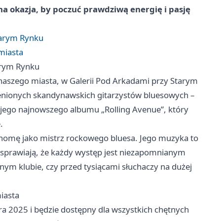
 okazja, by poczuć prawdziwą energię i pasję
tarym Rynku
miasta
arym Rynku
 naszego miasta, w Galerii Pod Arkadami przy Starym
 cenionych skandynawskich gitarzystów bluesowych –
ojego najnowszego albumu „Rolling Avenue”, który
.
renomę jako mistrz rockowego bluesa. Jego muzyka to
e sprawiają, że każdy występ jest niezapomnianym
nym klubie, czy przed tysiącami słuchaczy na dużej
iasta
ura 2025 i będzie dostępny dla wszystkich chętnych