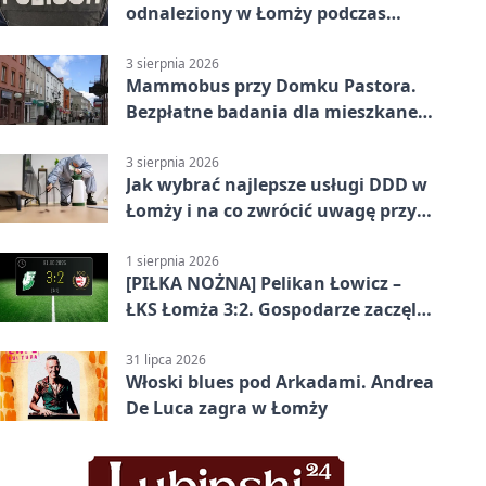
odnaleziony w Łomży podczas
postoju autobusu
3 sierpnia 2026
Mammobus przy Domku Pastora.
Bezpłatne badania dla mieszkanek
Łomży
3 sierpnia 2026
Jak wybrać najlepsze usługi DDD w
Łomży i na co zwrócić uwagę przy
współpracy z firmą?
1 sierpnia 2026
[PIŁKA NOŻNA] Pelikan Łowicz –
ŁKS Łomża 3:2. Gospodarze zaczęli
sezon od zwycięstwa w Betclic 3.
Liga Grupa 1 (Grupa I)
31 lipca 2026
Włoski blues pod Arkadami. Andrea
De Luca zagra w Łomży