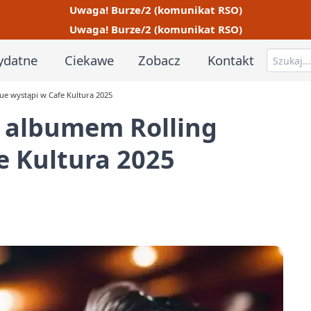
Uwaga! Burze/2 (komunikat RSO)
Uwaga! Burze/2 (komunikat RSO)
ydatne
Ciekawe
Zobacz
Kontakt
e wystąpi w Cafe Kultura 2025
 albumem Rolling
e Kultura 2025