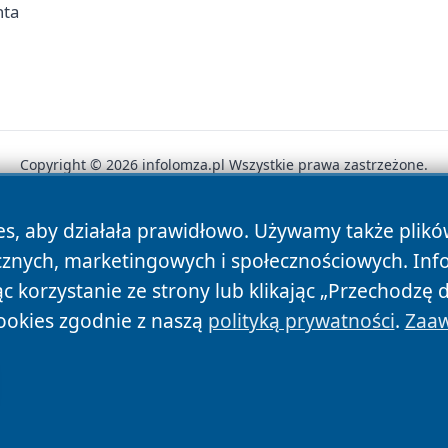
nta
Copyright © 2026 infolomza.pl Wszystkie prawa zastrzeżone.
es, aby działała prawidłowo. Używamy także plik
News
Autorzy
Polityka Prywatności
Polityka Cookie
cznych, marketingowych i społecznościowych. Inf
 korzystanie ze strony lub klikając „Przechodzę 
ookies zgodnie z naszą
polityką prywatności
.
Zaaw