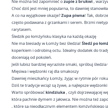
Nie można też zapomnieć o
zupie z brukwi
, warzyw
Choć dziś jest mniej popularna, to dawniej stanowił
A co na wyjątkowe okazje?
Zupa piwna
! Tak, dobrz
często podawana z grzankami i serem. Brzmi niety
rarytasem.
Śledzik po łomżyńsku klasyka na każdą okazję
Nie ma biesiady w Łomży bez śledzia!
Śledź po łom
koperkiem i odrobiną octu. Idealny dodatek do tra
doceniają od pokoleń.
Jeśli lubisz bardziej wyraziste smaki, spróbuj śledzia
Mięsiwa i wędzonki raj dla smakoszy
Dawniej mieszkańcy Łomży, żyjąc w rytmie pór roku, 
Dziś te tradycje wciąż są żywe, a najlepsze wędzonk
Warto spróbować
kindziuka
, czyli dojrzewającej 
która pachnie dymem z jałowca. Nie można też za
, które są nieodłącznym elementem łomżyńskiego ja