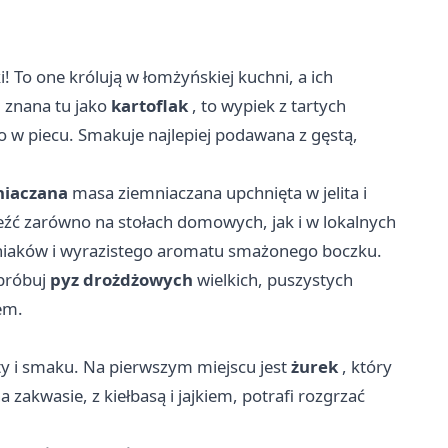
! To one królują w łomżyńskiej kuchni, a ich
 znana tu jako
kartoflak
, to wypiek z tartych
to w piecu. Smakuje najlepiej podawana z gęstą,
niaczana
masa ziemniaczana upchnięta w jelita i
eźć zarówno na stołach domowych, jak i w lokalnych
niaków i wyrazistego aromatu smażonego boczku.
spróbuj
pyz drożdżowych
wielkich, puszystych
em.
y i smaku. Na pierwszym miejscu jest
żurek
, który
 zakwasie, z kiełbasą i jajkiem, potrafi rozgrzać