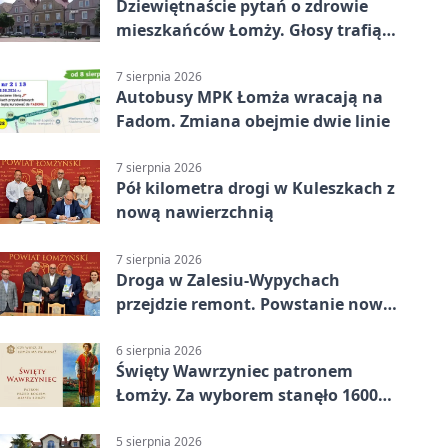
Dziewiętnaście pytań o zdrowie
mieszkańców Łomży. Głosy trafią
do raportu
7 sierpnia 2026
Autobusy MPK Łomża wracają na
Fadom. Zmiana obejmie dwie linie
7 sierpnia 2026
Pół kilometra drogi w Kuleszkach z
nową nawierzchnią
7 sierpnia 2026
Droga w Zalesiu-Wypychach
przejdzie remont. Powstanie nowa
nawierzchnia
6 sierpnia 2026
Święty Wawrzyniec patronem
Łomży. Za wyborem stanęło 1600
podpisów
5 sierpnia 2026