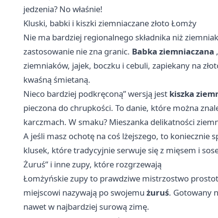
jedzenia? No właśnie!
Kluski, babki i kiszki ziemniaczane złoto Łomży
Nie ma bardziej regionalnego składnika niż ziemniaki
zastosowanie nie zna granic.
Babka ziemniaczana
,
ziemniaków, jajek, boczku i cebuli, zapiekany na zło
kwaśną śmietaną.
Nieco bardziej podkręconą” wersją jest
kiszka ziem
pieczona do chrupkości. To danie, które można znal
karczmach. W smaku? Mieszanka delikatności ziem
A jeśli masz ochotę na coś lżejszego, to koniecznie 
klusek, które tradycyjnie serwuje się z mięsem i sos
Żuruś” i inne zupy, które rozgrzewają
Łomżyńskie zupy to prawdziwe mistrzostwo prostot
miejscowi nazywają po swojemu
żuruś
. Gotowany na
nawet w najbardziej surową zimę.