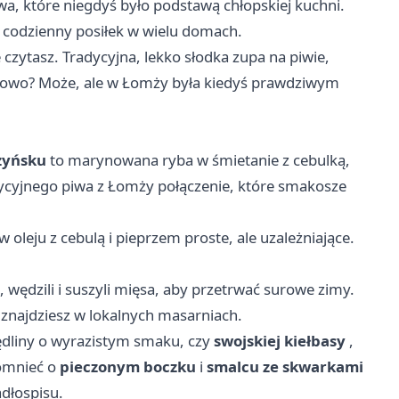
a, które niegdyś było podstawą chłopskiej kuchni.
a codzienny posiłek w wielu domach.
e czytasz. Tradycyjna, lekko słodka zupa na piwie,
powo? Może, ale w Łomży była kiedyś prawdziwym
żyńsku
to marynowana ryba w śmietanie z cebulką,
dycyjnego piwa z Łomży połączenie, które smakosze
 w oleju z cebulą i pieprzem proste, ale uzależniające.
wędzili i suszyli mięsa, aby przetrwać surowe zimy.
i znajdziesz w lokalnych masarniach.
wędliny o wyrazistym smaku, czy
swojskiej kiełbasy
,
pomnieć o
pieczonym boczku
i
smalcu ze skwarkami
dłospisu.