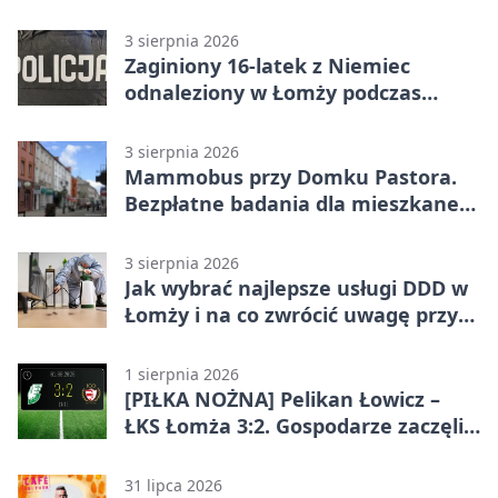
3 sierpnia 2026
Zaginiony 16-latek z Niemiec
odnaleziony w Łomży podczas
postoju autobusu
3 sierpnia 2026
Mammobus przy Domku Pastora.
Bezpłatne badania dla mieszkanek
Łomży
3 sierpnia 2026
Jak wybrać najlepsze usługi DDD w
Łomży i na co zwrócić uwagę przy
współpracy z firmą?
1 sierpnia 2026
[PIŁKA NOŻNA] Pelikan Łowicz –
ŁKS Łomża 3:2. Gospodarze zaczęli
sezon od zwycięstwa w Betclic 3.
Liga Grupa 1 (Grupa I)
31 lipca 2026