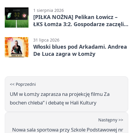
współpracy z firmą?
1 sierpnia 2026
[PIŁKA NOŻNA] Pelikan Łowicz –
ŁKS Łomża 3:2. Gospodarze zaczęli
sezon od zwycięstwa w Betclic 3.
Liga Grupa 1 (Grupa I)
31 lipca 2026
Włoski blues pod Arkadami. Andrea
De Luca zagra w Łomży
<< Poprzedni
UM w Łomży zaprasza na projekcję filmu Za
bochen chleba” i debatę w Hali Kultury
Następny >>
Nowa sala sportowa przy Szkole Podstawowej nr