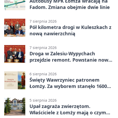
Autobusy MPK Łomża wracają na
Fadom. Zmiana obejmie dwie linie
7 sierpnia 2026
Pół kilometra drogi w Kuleszkach z
nową nawierzchnią
7 sierpnia 2026
Droga w Zalesiu-Wypychach
przejdzie remont. Powstanie nowa
nawierzchnia
6 sierpnia 2026
Święty Wawrzyniec patronem
Łomży. Za wyborem stanęło 1600
podpisów
5 sierpnia 2026
Upał zagraża zwierzętom.
Właściciele z Łomży mają o czym