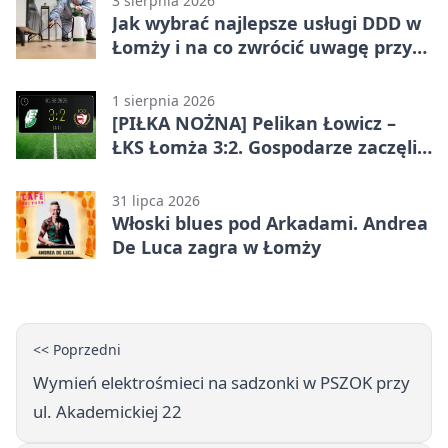
3 sierpnia 2026
Jak wybrać najlepsze usługi DDD w
Łomży i na co zwrócić uwagę przy
współpracy z firmą?
1 sierpnia 2026
[PIŁKA NOŻNA] Pelikan Łowicz –
ŁKS Łomża 3:2. Gospodarze zaczęli
sezon od zwycięstwa w Betclic 3.
Liga Grupa 1 (Grupa I)
31 lipca 2026
Włoski blues pod Arkadami. Andrea
De Luca zagra w Łomży
<< Poprzedni
Wymień elektrośmieci na sadzonki w PSZOK przy
ul. Akademickiej 22