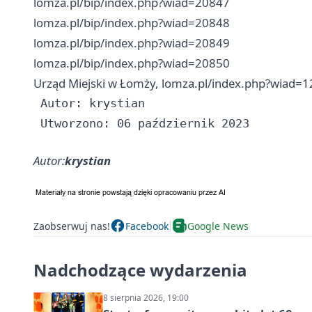
lomza.pl/bip/index.php?wiad=20847
lomza.pl/bip/index.php?wiad=20848
lomza.pl/bip/index.php?wiad=20849
lomza.pl/bip/index.php?wiad=20850
Urząd Miejski w Łomży, lomza.pl/index.php?wiad=
 Autor: krystian

Autor:
krystian
Zaobserwuj nas!
Facebook
Google News
Nadchodzące wydarzenia
8 sierpnia 2026, 19:00