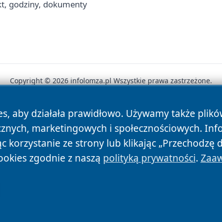
t, godziny, dokumenty
Copyright © 2026 infolomza.pl Wszystkie prawa zastrzeżone.
es, aby działała prawidłowo. Używamy także plik
News
Autorzy
Polityka Prywatności
Polityka Cookie
cznych, marketingowych i społecznościowych. Inf
 korzystanie ze strony lub klikając „Przechodzę 
ookies zgodnie z naszą
polityką prywatności
.
Zaaw