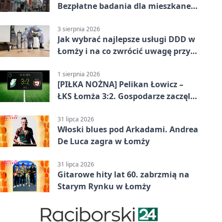
Bezpłatne badania dla mieszkanek
Łomży
3 sierpnia 2026
Jak wybrać najlepsze usługi DDD w
Łomży i na co zwrócić uwagę przy
współpracy z firmą?
1 sierpnia 2026
[PIŁKA NOŻNA] Pelikan Łowicz –
ŁKS Łomża 3:2. Gospodarze zaczęli
sezon od zwycięstwa w Betclic 3.
Liga Grupa 1 (Grupa I)
31 lipca 2026
Włoski blues pod Arkadami. Andrea
De Luca zagra w Łomży
31 lipca 2026
Gitarowe hity lat 60. zabrzmią na
Starym Rynku w Łomży