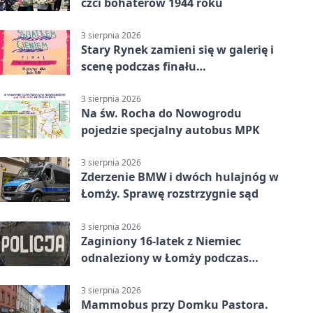
czci bohaterów 1944 roku
3 sierpnia 2026
Stary Rynek zamieni się w galerię i
scenę podczas finału
„Światłem/Cieniem”
3 sierpnia 2026
Na św. Rocha do Nowogrodu
pojedzie specjalny autobus MPK
3 sierpnia 2026
Zderzenie BMW i dwóch hulajnóg w
Łomży. Sprawę rozstrzygnie sąd
3 sierpnia 2026
Zaginiony 16-latek z Niemiec
odnaleziony w Łomży podczas
postoju autobusu
3 sierpnia 2026
Mammobus przy Domku Pastora.