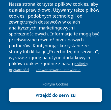
Nasza strona korzysta z plików cookies, aby
działała prawidłowo. Używamy także plików
cookies i podobnych technologii od
zewnętrznych dostawców w celach
analitycznych, marketingowych i
społecznościowych. Informacje te mogą być
przetwarzane również przez naszych
Copyright © 2026 infolomza.pl Wszystkie prawa zastrzeżone.
partnerów. Kontynuując korzystanie ze
strony lub klikając „Przechodzę do serwisu",
wyrażasz zgodę na użycie dodatkowych
Polityka
Polityka
plików cookies zgodnie z naszą
polityką
News
Autorzy
Prywatności
Cookies
.
.
prywatności
Zaawansowane ustawienia
Polityka Cookies
Przejdź do serwisu