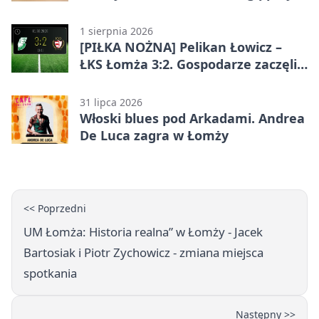
współpracy z firmą?
1 sierpnia 2026
[PIŁKA NOŻNA] Pelikan Łowicz –
ŁKS Łomża 3:2. Gospodarze zaczęli
sezon od zwycięstwa w Betclic 3.
Liga Grupa 1 (Grupa I)
31 lipca 2026
Włoski blues pod Arkadami. Andrea
De Luca zagra w Łomży
<< Poprzedni
UM Łomża: Historia realna” w Łomży - Jacek
Bartosiak i Piotr Zychowicz - zmiana miejsca
spotkania
Następny >>