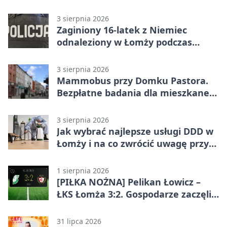
3 sierpnia 2026
Zaginiony 16-latek z Niemiec
odnaleziony w Łomży podczas
postoju autobusu
3 sierpnia 2026
Mammobus przy Domku Pastora.
Bezpłatne badania dla mieszkanek
Łomży
3 sierpnia 2026
Jak wybrać najlepsze usługi DDD w
Łomży i na co zwrócić uwagę przy
współpracy z firmą?
1 sierpnia 2026
[PIŁKA NOŻNA] Pelikan Łowicz –
ŁKS Łomża 3:2. Gospodarze zaczęli
sezon od zwycięstwa w Betclic 3.
Liga Grupa 1 (Grupa I)
31 lipca 2026