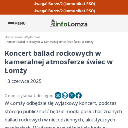
Uwaga! Burze/2 (komunikat RSO)
Uwaga! Burze/2 (komunikat RSO)
MENU
Strona główna
Wydarzenia
Koncert ballad rockowych w kameralnej atmosferze świec w Łomży
Koncert ballad rockowych w
kameralnej atmosferze świec w
Łomży
13 czerwca 2025
2 min czytania
Udostępnij
W Łomży odbędzie się wyjątkowy koncert, podczas
którego publiczność będzie mogła posłuchać znanych
ballad rockowych w niecodziennych, akustycznych
aranżacjach. Wydarzenie wyróżniać się będzie