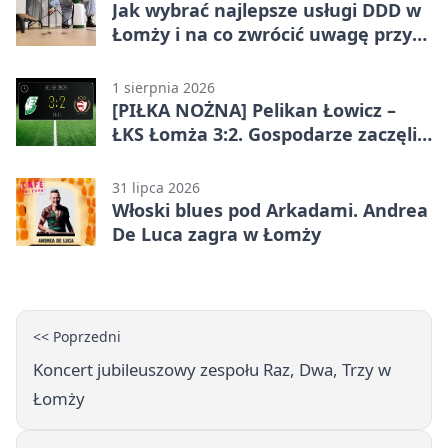
Jak wybrać najlepsze usługi DDD w
Łomży i na co zwrócić uwagę przy
współpracy z firmą?
1 sierpnia 2026
[PIŁKA NOŻNA] Pelikan Łowicz –
ŁKS Łomża 3:2. Gospodarze zaczęli
sezon od zwycięstwa w Betclic 3.
Liga Grupa 1 (Grupa I)
31 lipca 2026
Włoski blues pod Arkadami. Andrea
De Luca zagra w Łomży
<< Poprzedni
Koncert jubileuszowy zespołu Raz, Dwa, Trzy w
Łomży