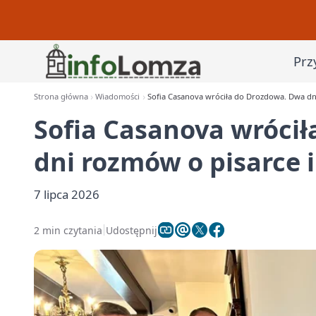
Prz
Strona główna
Wiadomości
Sofia Casanova wróciła do Drozdowa. Dwa dn
Sofia Casanova wróci
dni rozmów o pisarce 
7 lipca 2026
2 min czytania
Udostępnij