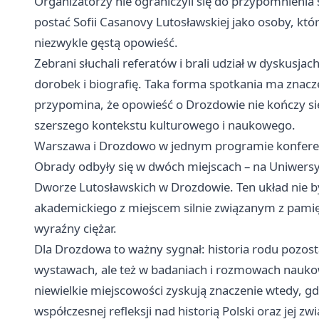
Organizatorzy nie ograniczyli się do przypomnienia
postać Sofii Casanovy Lutosławskiej jako osoby, które
niezwykle gęstą opowieść.
Zebrani słuchali referatów i brali udział w dyskusja
dorobek i biografię. Taka forma spotkania ma znacze
przypomina, że opowieść o Drozdowie nie kończy się
szerszego kontekstu kulturowego i naukowego.
Warszawa i Drozdowo w jednym programie konfere
Obrady odbyły się w dwóch miejscach – na Uniwer
Dworze Lutosławskich w Drozdowie. Ten układ nie b
akademickiego z miejscem silnie związanym z pamię
wyraźny ciężar.
Dla Drozdowa to ważny sygnał: historia rodu pozos
wystawach, ale też w badaniach i rozmowach nauko
niewielkie miejscowości zyskują znaczenie wtedy, gd
współczesnej refleksji nad historią Polski oraz jej z