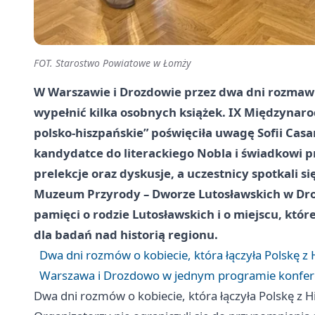
FOT. Starostwo Powiatowe w Łomży
W Warszawie i Drozdowie przez dwa dni rozmawi
wypełnić kilka osobnych książek. IX Międzynar
polsko-hiszpańskie” poświęciła uwagę Sofii Casan
kandydatce do literackiego Nobla i świadkowi p
prelekcje oraz dyskusje, a uczestnicy spotkali 
Muzeum Przyrody – Dworze Lutosławskich w Dro
pamięci o rodzie Lutosławskich i o miejscu, któ
dla badań nad historią regionu.
Dwa dni rozmów o kobiecie, która łączyła Polskę z 
Warszawa i Drozdowo w jednym programie konfere
Dwa dni rozmów o kobiecie, która łączyła Polskę z H