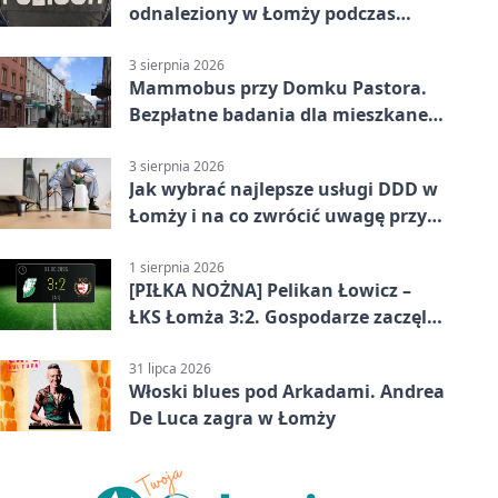
odnaleziony w Łomży podczas
postoju autobusu
3 sierpnia 2026
Mammobus przy Domku Pastora.
Bezpłatne badania dla mieszkanek
Łomży
3 sierpnia 2026
Jak wybrać najlepsze usługi DDD w
Łomży i na co zwrócić uwagę przy
współpracy z firmą?
1 sierpnia 2026
[PIŁKA NOŻNA] Pelikan Łowicz –
ŁKS Łomża 3:2. Gospodarze zaczęli
sezon od zwycięstwa w Betclic 3.
Liga Grupa 1 (Grupa I)
31 lipca 2026
Włoski blues pod Arkadami. Andrea
De Luca zagra w Łomży