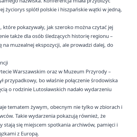
 samego nazwiska. Konferencja miała przybliżyć
j życiorys splótł polskie i hiszpańskie wątki w jedną,
ch, które pokazywały, jak szeroko można czytać jej
nie także dla osób śledzących historię regionu –
 na muzealnej ekspozycji, ale prowadzi dalej, do
ncji
sytecie Warszawskim oraz w Muzeum Przyrody –
ył przypadkowy, bo właśnie połączenie środowiska
cią o rodzinie Lutosławskich nadało wydarzeniu
taje tematem żywym, obecnym nie tylko w zbiorach i
wców. Takie wydarzenia pokazują również, że
y stają się miejscem spotkania archiwów, pamięci i
wiązkami z Europą.