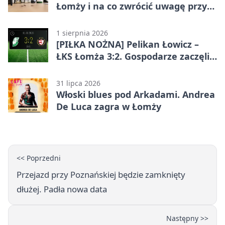
Łomży i na co zwrócić uwagę przy
współpracy z firmą?
1 sierpnia 2026
[PIŁKA NOŻNA] Pelikan Łowicz –
ŁKS Łomża 3:2. Gospodarze zaczęli
sezon od zwycięstwa w Betclic 3.
Liga Grupa 1 (Grupa I)
31 lipca 2026
Włoski blues pod Arkadami. Andrea
De Luca zagra w Łomży
<< Poprzedni
Przejazd przy Poznańskiej będzie zamknięty
dłużej. Padła nowa data
Następny >>