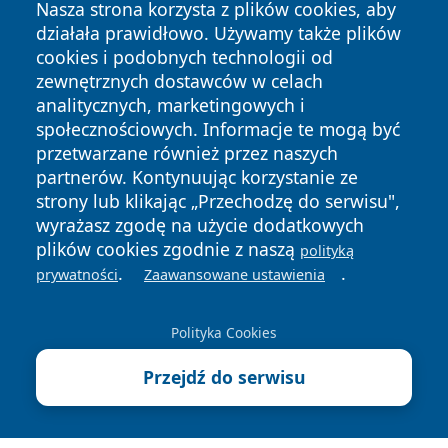
Nasza strona korzysta z plików cookies, aby
działała prawidłowo. Używamy także plików
cookies i podobnych technologii od
zewnętrznych dostawców w celach
analitycznych, marketingowych i
społecznościowych. Informacje te mogą być
Copyright © 2026 infolomza.pl Wszystkie prawa zastrzeżone.
przetwarzane również przez naszych
partnerów. Kontynuując korzystanie ze
strony lub klikając „Przechodzę do serwisu",
Polityka
Polityka
News
Autorzy
wyrażasz zgodę na użycie dodatkowych
Prywatności
Cookies
plików cookies zgodnie z naszą
polityką
.
.
prywatności
Zaawansowane ustawienia
Polityka Cookies
Przejdź do serwisu