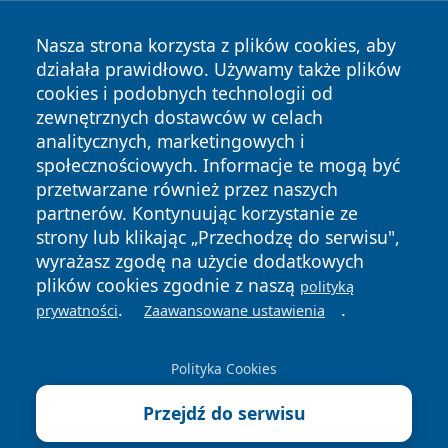
Nasza strona korzysta z plików cookies, aby
działała prawidłowo. Używamy także plików
cookies i podobnych technologii od
zewnętrznych dostawców w celach
analitycznych, marketingowych i
społecznościowych. Informacje te mogą być
przetwarzane również przez naszych
partnerów. Kontynuując korzystanie ze
Copyright © 2026 infolomza.pl Wszystkie prawa zastrzeżone.
strony lub klikając „Przechodzę do serwisu",
wyrażasz zgodę na użycie dodatkowych
plików cookies zgodnie z naszą
polityką
Polityka
Polityka
.
.
prywatności
Zaawansowane ustawienia
News
Autorzy
Prywatności
Cookies
Polityka Cookies
Przejdź do serwisu