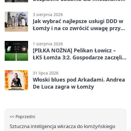
Łomży
3 sierpnia 2026
Jak wybrać najlepsze usługi DDD w
Łomży i na co zwrócić uwagę przy
współpracy z firmą?
1 sierpnia 2026
[PIŁKA NOŻNA] Pelikan Łowicz –
ŁKS Łomża 3:2. Gospodarze zaczęli
sezon od zwycięstwa w Betclic 3.
Liga Grupa 1 (Grupa I)
31 lipca 2026
Włoski blues pod Arkadami. Andrea
De Luca zagra w Łomży
<< Poprzedni
Sztuczna inteligencja wkracza do łomżyńskiego