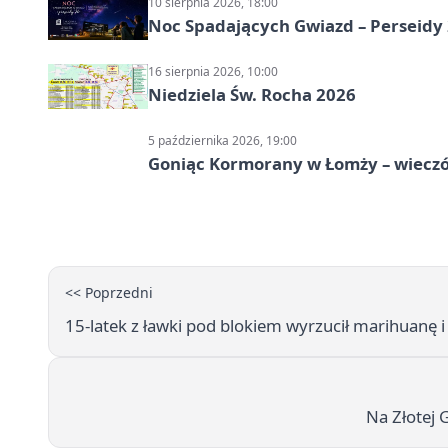
10 sierpnia 2026, 18:00
Noc Spadających Gwiazd – Perseidy
16 sierpnia 2026, 10:00
Niedziela Św. Rocha 2026
5 października 2026, 19:00
Goniąc Kormorany w Łomży – wieczór
<< Poprzedni
15-latek z ławki pod blokiem wyrzucił marihuanę i
Na Złotej 