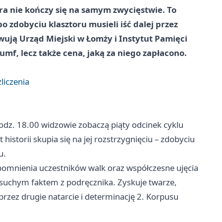
ra nie kończy się na samym zwycięstwie. To
po zdobyciu klasztoru musieli iść dalej przez
wują Urząd Miejski w Łomży i Instytut Pamięci
umf, lecz także cena, jaką za niego zapłacono.
liczenia
dz. 18.00 widzowie zobaczą piąty odcinek cyklu
istorii skupia się na jej rozstrzygnięciu – zdobyciu
u.
pomnienia uczestników walk oraz współczesne ujęcia
ie suchym faktem z podręcznika. Zyskuje twarze,
rzez drugie natarcie i determinację 2. Korpusu