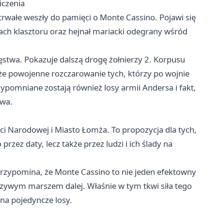
iczenia
trwałe weszły do pamięci o Monte Cassino. Pojawi się
ch klasztoru oraz hejnał mariacki odegrany wśród
ięstwa. Pokazuje dalszą drogę żołnierzy 2. Korpusu
kże powojenne rozczarowanie tych, którzy po wojnie
zypomniane zostają również losy armii Andersa i fakt,
twa.
ci Narodowej i Miasto Łomża. To propozycja dla tych,
przez daty, lecz także przez ludzi i ich ślady na
Przypomina, że Monte Cassino to nie jeden efektowny
rczywym marszem dalej. Właśnie w tym tkwi siła tego
ę na pojedyncze losy.