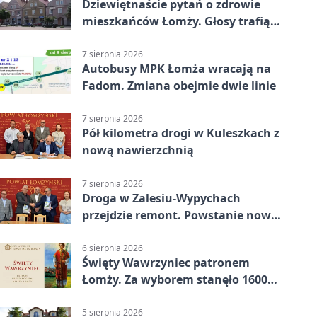
Dziewiętnaście pytań o zdrowie
mieszkańców Łomży. Głosy trafią
do raportu
7 sierpnia 2026
Autobusy MPK Łomża wracają na
Fadom. Zmiana obejmie dwie linie
7 sierpnia 2026
Pół kilometra drogi w Kuleszkach z
nową nawierzchnią
7 sierpnia 2026
Droga w Zalesiu-Wypychach
przejdzie remont. Powstanie nowa
nawierzchnia
6 sierpnia 2026
Święty Wawrzyniec patronem
Łomży. Za wyborem stanęło 1600
podpisów
5 sierpnia 2026