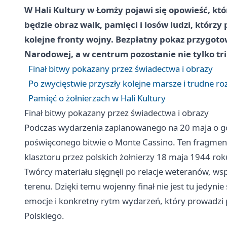
W Hali Kultury w Łomży pojawi się opowieść, któ
będzie obraz walk, pamięci i losów ludzi, którzy 
kolejne fronty wojny. Bezpłatny pokaz przygoto
Narodowej, a w centrum pozostanie nie tylko tri
Finał bitwy pokazany przez świadectwa i obrazy
Po zwycięstwie przyszły kolejne marsze i trudne roz
Pamięć o żołnierzach w Hali Kultury
Finał bitwy pokazany przez świadectwa i obrazy
Podczas wydarzenia zaplanowanego na 20 maja o go
poświęconego bitwie o Monte Cassino. Ten fragment h
klasztoru przez polskich żołnierzy 18 maja 1944 rok
Twórcy materiału sięgnęli po relacje weteranów, ws
terenu. Dzięki temu wojenny finał nie jest tu jedyn
emocje i konkretny rytm wydarzeń, który prowadzi p
Polskiego.