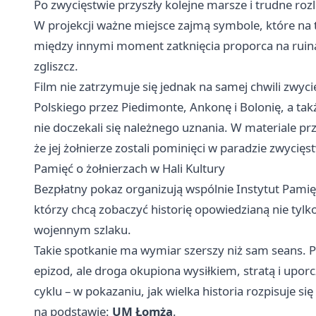
Po zwycięstwie przyszły kolejne marsze i trudne rozl
W projekcji ważne miejsce zajmą symbole, które na 
między innymi moment zatknięcia proporca na ruina
zgliszcz.
Film nie zatrzymuje się jednak na samej chwili zwyc
Polskiego przez Piedimonte, Ankonę i Bolonię, a ta
nie doczekali się należnego uznania. W materiale pr
że jej żołnierze zostali pominięci w paradzie zwycięs
Pamięć o żołnierzach w Hali Kultury
Bezpłatny pokaz organizują wspólnie Instytut Pamię
którzy chcą zobaczyć historię opowiedzianą nie tylko 
wojennym szlaku.
Takie spotkanie ma wymiar szerszy niż sam seans. 
epizod, ale droga okupiona wysiłkiem, stratą i upo
cyklu – w pokazaniu, jak wielka historia rozpisuje si
na podstawie:
UM Łomża
.