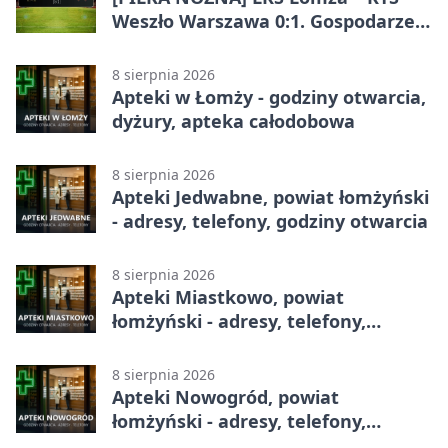
Weszło Warszawa 0:1. Gospodarze
przegrali mecz Betclic 3. Liga Grupa
1 (Grupa I)
8 sierpnia 2026
Apteki w Łomży - godziny otwarcia,
dyżury, apteka całodobowa
8 sierpnia 2026
Apteki Jedwabne, powiat łomżyński
- adresy, telefony, godziny otwarcia
8 sierpnia 2026
Apteki Miastkowo, powiat
łomżyński - adresy, telefony,
godziny otwarcia
8 sierpnia 2026
Apteki Nowogród, powiat
łomżyński - adresy, telefony,
godziny otwarcia