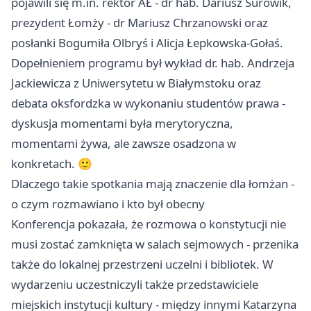
pojawili się m.in. rektor AŁ - dr hab. Dariusz Surowik,
prezydent Łomży - dr Mariusz Chrzanowski oraz
posłanki Bogumiła Olbryś i Alicja Łepkowska-Gołaś.
Dopełnieniem programu był wykład dr. hab. Andrzeja
Jackiewicza z Uniwersytetu w
Białymstoku
oraz
debata oksfordzka w wykonaniu studentów prawa -
dyskusja momentami była merytoryczna,
momentami żywa, ale zawsze osadzona w
konkretach. 🙂
Dlaczego takie spotkania mają znaczenie dla łomżan -
o czym rozmawiano i kto był obecny
Konferencja pokazała, że rozmowa o konstytucji nie
musi zostać zamknięta w salach sejmowych - przenika
także do lokalnej przestrzeni uczelni i bibliotek. W
wydarzeniu uczestniczyli także przedstawiciele
miejskich instytucji kultury - między innymi Katarzyna