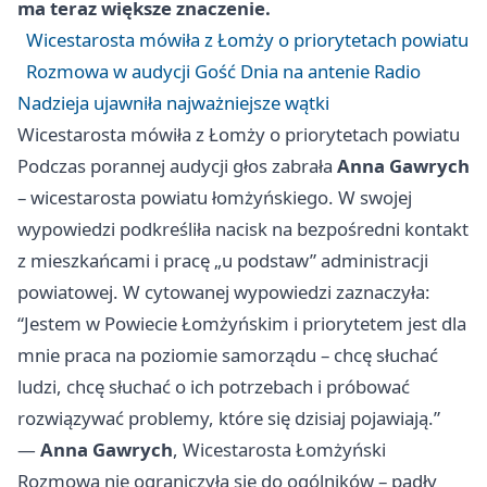
ma teraz większe znaczenie.
Wicestarosta mówiła z Łomży o priorytetach powiatu
Rozmowa w audycji Gość Dnia na antenie Radio
Nadzieja ujawniła najważniejsze wątki
Wicestarosta mówiła z Łomży o priorytetach powiatu
Podczas porannej audycji głos zabrała
Anna Gawrych
– wicestarosta powiatu łomżyńskiego. W swojej
wypowiedzi podkreśliła nacisk na bezpośredni kontakt
z mieszkańcami i pracę „u podstaw” administracji
powiatowej. W cytowanej wypowiedzi zaznaczyła:
“Jestem w Powiecie Łomżyńskim i priorytetem jest dla
mnie praca na poziomie samorządu – chcę słuchać
ludzi, chcę słuchać o ich potrzebach i próbować
rozwiązywać problemy, które się dzisiaj pojawiają.”
—
Anna Gawrych
, Wicestarosta Łomżyński
Rozmowa nie ograniczyła się do ogólników – padły