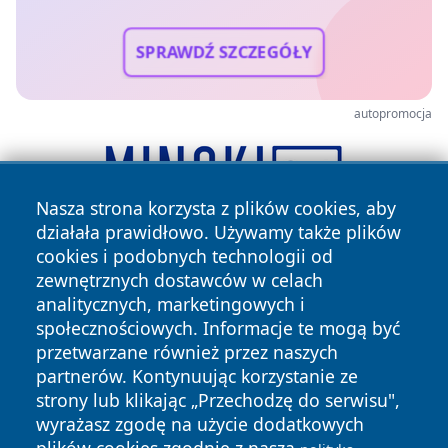
SPRAWDŹ SZCZEGÓŁY
autopromocja
Nasza strona korzysta z plików cookies, aby
działała prawidłowo. Używamy także plików
cookies i podobnych technologii od
zewnętrznych dostawców w celach
analitycznych, marketingowych i
społecznościowych. Informacje te mogą być
przetwarzane również przez naszych
partnerów. Kontynuując korzystanie ze
Copyright © 2026 infolomza.pl Wszystkie prawa zastrzeżone.
strony lub klikając „Przechodzę do serwisu",
wyrażasz zgodę na użycie dodatkowych