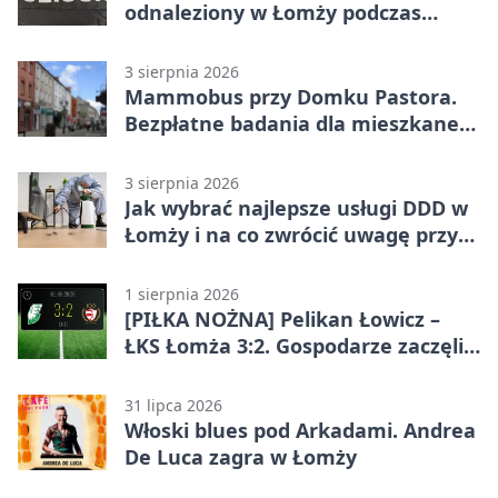
odnaleziony w Łomży podczas
postoju autobusu
3 sierpnia 2026
Mammobus przy Domku Pastora.
Bezpłatne badania dla mieszkanek
Łomży
3 sierpnia 2026
Jak wybrać najlepsze usługi DDD w
Łomży i na co zwrócić uwagę przy
współpracy z firmą?
1 sierpnia 2026
[PIŁKA NOŻNA] Pelikan Łowicz –
ŁKS Łomża 3:2. Gospodarze zaczęli
sezon od zwycięstwa w Betclic 3.
Liga Grupa 1 (Grupa I)
31 lipca 2026
Włoski blues pod Arkadami. Andrea
De Luca zagra w Łomży