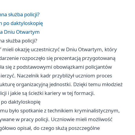
na służba policji?
ch po daktyloskopię
na Dniu Otwartym
 służba policji?
” mieli okazję uczestniczyć w Dniu Otwartym, który
darzenie rozpoczęło się prezentacją przygotowaną
ała się z podstawowymi obowiązkami policjantów
erzyć. Naczelnik kadr przybliżył uczniom proces
trukturę organizacyjną jednostki. Dzięki temu młodzież
i i jakie są ścieżki kariery w tej formacji.
h po daktyloskopię
mu było spotkanie z technikiem kryminalistycznym,
wane w pracy policji. Uczniowie mieli możliwość
zegółowo opisał, do czego służą poszczególne