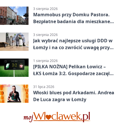
postoju autobusu
3 sierpnia 2026
Mammobus przy Domku Pastora.
Bezpłatne badania dla mieszkanek
Łomży
3 sierpnia 2026
Jak wybrać najlepsze usługi DDD w
Łomży i na co zwrócić uwagę przy
współpracy z firmą?
1 sierpnia 2026
[PIŁKA NOŻNA] Pelikan Łowicz –
ŁKS Łomża 3:2. Gospodarze zaczęli
sezon od zwycięstwa w Betclic 3.
Liga Grupa 1 (Grupa I)
31 lipca 2026
Włoski blues pod Arkadami. Andrea
De Luca zagra w Łomży