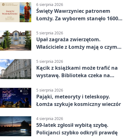
6 sierpnia 2026
Święty Wawrzyniec patronem
Łomży. Za wyborem stanęło 1600
podpisów
5 sierpnia 2026
Upał zagraża zwierzętom.
Właściciele z Łomży mają o czym
pamiętać
5 sierpnia 2026
Kącik z książkami może trafić na
wystawę. Biblioteka czeka na
zdjęcia
5 sierpnia 2026
Pająki, meteoryty i teleskopy.
Łomża szykuje kosmiczny wieczór
4 sierpnia 2026
59-latek zgłosił wybitą szybę.
Policjanci szybko odkryli prawdę