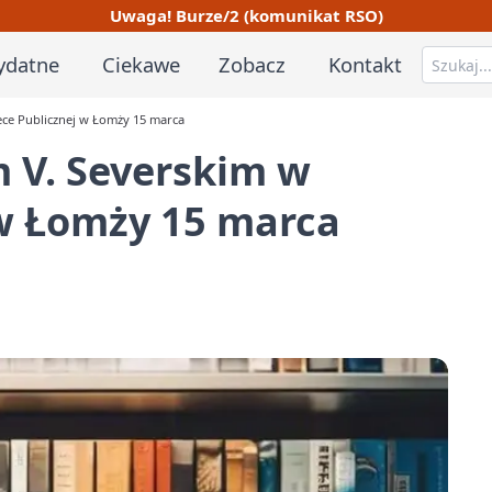
Uwaga! Burze/2 (komunikat RSO)
ydatne
Ciekawe
Zobacz
Kontakt
ece Publicznej w Łomży 15 marca
 V. Severskim w
 w Łomży 15 marca