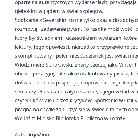
oparte na autentycznych wydarzeniach, przyciągają c
głębokim wglądem w świat szpiegów.
Spotkanie z Severskim to nie tylko okazja do zdobyc
rozmowę i zadawanie pytań. To rzadka możliwość, by 
który był świadkiem i uczestnikiem wydarzeń, które
lektury. Jego opowieści, nierzadko przyprawione szc
skomplikowany i pełen niespodzianek jest świat m
Włodzimierz Sokołowski, znany szerzej jako Vincent 
oficer operacyjny, ale także utalentowany pisarz, 
doświadczenia w pasjonujące opowieści. Jego książk
serca czytelników na całym świecie, a jego wkład w l
czytelników, ale i przez krytyków. Spotkanie w Hali 
pragną na chwilę zanurzyć się w świecie tajnych operac
Wg inf z: Miejska Biblioteka Publiczna w Łomży
Autor:
krystian