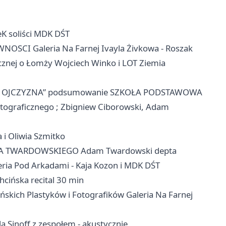
K soliści MDK DŚT
NOSCI Galeria Na Farnej Ivayla Żivkowa - Roszak
ej o Łomży Wojciech Winko i LOT Ziemia
AŁA OJCZYZNA” podsumowanie SZKOŁA PODSTAWOWA
otograficznego ; Zbigniew Ciborowski, Adam
 i Oliwia Szmitko
ANA TWARDOWSKIEGO Adam Twardowski depta
a Pod Arkadami - Kaja Kozon i MDK DŚT
ińska recital 30 min
ch Plastyków i Fotografików Galeria Na Farnej
inoff z zespołem - akustycznie