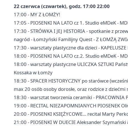
22 czerwca (czwartek), godz. 17:00 22:00
17:00 - MY Z ŁOMŻY!
17:05 - PIOSENKI NA LATO cz 1. Studio eMDeK - M
17:30 - STRÓWKA I JEJ HISTORIA - spotkanie z prz
nagród - Łomżyński Familijny Quest - Z ŁOMŻĄ ZW
17:30 - warsztaty plastyczne dla dzieci - KAPELUS
18:00 - PIOSENKI NA LATO cz.2. Studio eMDeK - M
18:00 - warsztaty plastyczne ULICZKA SZTUKI Pańs
Kossaka w Łomży
18:30 - SPACER HISTORYCZNY po starówce (wcześniej
max 20 osób osoby dorosłe, oraz rodzice z dziećmi st
18:30 - warsztat tworzenia ceramiki - PRACOWN
19:00 - RECITAL NIEZAPOMNIANYCH PIOSENEK Oli
20:00 - PIOSENKI KSIĘŻYCOWE… recital Marty Perk
21:00 - PIOSENKI W DUECIE Aleksander Szymański 