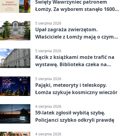
Święty Wawrzyniec patronem
Łomży. Za wyborem stanęło 1600
podpisów
5 sierpnia 2026
Upał zagraża zwierzętom.
Właściciele z Łomży mają o czym
pamiętać
5 sierpnia 2026
Kącik z książkami może trafić na
wystawę. Biblioteka czeka na
zdjęcia
5 sierpnia 2026
Pająki, meteoryty i teleskopy.
Łomża szykuje kosmiczny wieczór
4 sierpnia 2026
59-latek zgłosił wybitą szybę.
Policjanci szybko odkryli prawdę
4 sierpnia 2026