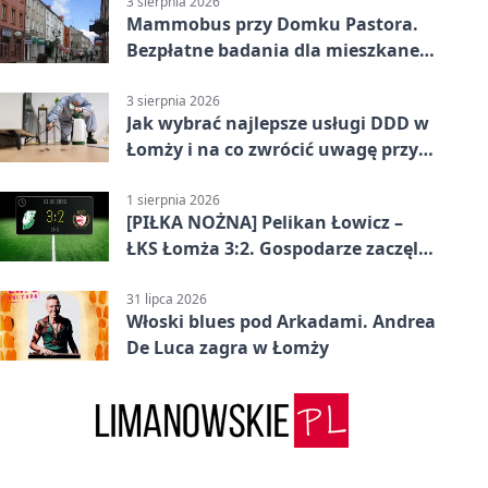
3 sierpnia 2026
Mammobus przy Domku Pastora.
Bezpłatne badania dla mieszkanek
Łomży
3 sierpnia 2026
Jak wybrać najlepsze usługi DDD w
Łomży i na co zwrócić uwagę przy
współpracy z firmą?
1 sierpnia 2026
[PIŁKA NOŻNA] Pelikan Łowicz –
ŁKS Łomża 3:2. Gospodarze zaczęli
sezon od zwycięstwa w Betclic 3.
Liga Grupa 1 (Grupa I)
31 lipca 2026
Włoski blues pod Arkadami. Andrea
De Luca zagra w Łomży