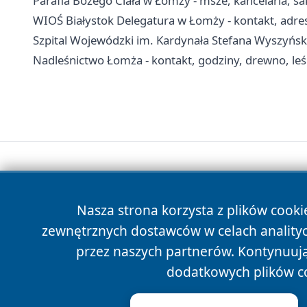
Parafia Bożego Ciała w Łomży - msze, kancelaria, s
WIOŚ Białystok Delegatura w Łomży - kontakt, adre
Szpital Wojewódzki im. Kardynała Stefana Wyszyński
Nadleśnictwo Łomża - kontakt, godziny, drewno, leś
Nasza strona korzysta z plików cooki
zewnętrznych dostawców w celach anality
przez naszych partnerów. Kontynuując
dodatkowych plików c