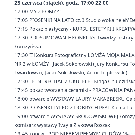
23 czerwca (piątek), godz. 17:00 22:00
17:00 MY Z ŁOMŻY!
17:05 PIOSENKI NA LATO cz.3 Studio wokalne eMDe
17:15 Pokaz plastyczny - KURSU ESTETYKI I KREATYW
17:30 PODSUMOWANIE KONKURSU wiedzy historyczn
Łomżyńska
17:30 II Konkurs Fotograficzny ŁOMŻA MOJA M
NR 2 w ŁOMŻY i Jacek Sokołowski (Jury Konkursu F
Twardowski, Jacek Sokołowski, Artur Filipkowski)
17:30 LETNI RECITAL Z UKULELE - Kinga Chludzińska
17:45 pokaz tworzenia ceramiki - PRACOWNIA P
18:00 otwarcie WYSTAWY LAURY MAKABRESKU Galeri
18:30 PIOSENKI TYLKO Z DOBRYCH PŁYT Kalina Luchc
19:00 otwarcie WYSTAWY ŚRODOWISKOWEJ Łomżyński
komisarz wystawy Ivayla Żivkowa Roszak
19:45 koncert POD NIEBEM PEŁMYM CUDÓW Magda S