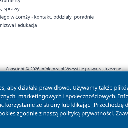
akramenty
s, sprawy
ego w Łomży - kontakt, oddziały, poradnie
nictwa i edukacja
Copyright © 2026 infolomza.pl Wszystkie prawa zastrzeżone.
es, aby działała prawidłowo. Używamy także plik
News
Autorzy
Polityka Prywatności
Polityka Cookie
cznych, marketingowych i społecznościowych. Inf
 korzystanie ze strony lub klikając „Przechodzę 
ookies zgodnie z naszą
polityką prywatności
.
Zaaw