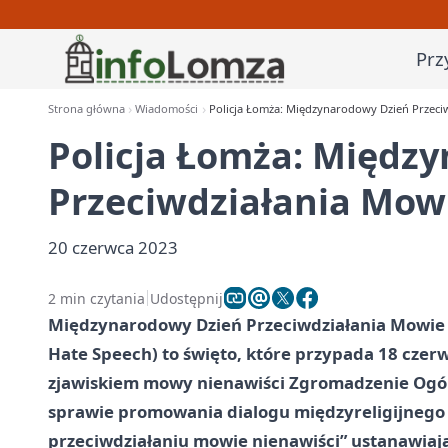
Prz
Strona główna
Wiadomości
Policja Łomża: Międzynarodowy Dzień Przeci
Policja Łomża: Międz
Przeciwdziałania Mow
20 czerwca 2023
2 min czytania
Udostępnij
Międzynarodowy Dzień Przeciwdziałania Mowie N
Hate Speech) to święto, które przypada 18 czer
zjawiskiem mowy nienawiści Zgromadzenie Ogól
sprawie promowania dialogu międzyreligijnego 
przeciwdziałaniu mowie nienawiści” ustanawia