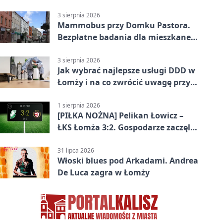
postoju autobusu
3 sierpnia 2026
Mammobus przy Domku Pastora.
Bezpłatne badania dla mieszkanek
Łomży
3 sierpnia 2026
Jak wybrać najlepsze usługi DDD w
Łomży i na co zwrócić uwagę przy
współpracy z firmą?
1 sierpnia 2026
[PIŁKA NOŻNA] Pelikan Łowicz –
ŁKS Łomża 3:2. Gospodarze zaczęli
sezon od zwycięstwa w Betclic 3.
Liga Grupa 1 (Grupa I)
31 lipca 2026
Włoski blues pod Arkadami. Andrea
De Luca zagra w Łomży