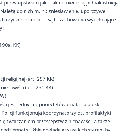
 przestępstwem jako takim, niemniej jednak istnieją
 Należą do nich m.in.: zniesławienie, uporczywe
źb i życzenie śmierci. Są to zachowania wypełniające
y:
190a. KK)
 religijnej (art. 257 KK)
ienawiści (art. 256 KK)
KW)
ci jest jednym z priorytetów działania polskiej
Policji funkcjonują koordynatorzy ds. profilaktyki
ię zwalczaniem przestępstw z nienawiści, a także
codziennej służbie dokładają wszelkich starań, by