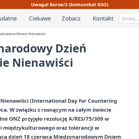
Uwaga! Burze/2 (komunikat RSO)
ydatne
Ciekawe
Zobacz
Kontakt
wdziałania Mowie Nienawiści
ynarodowy Dzień
ie Nienawiści
ienawiści (International Day for Countering
wca. W związku z rosnącym na całym świecie
ne ONZ przyjęło rezolucję A/RES/75/309 w
i międzykulturowego oraz tolerancji w
jącą dzień 18 czerwca Międzynarodowym Dniem