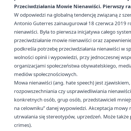
Przeciwdziałania Mowie Nienawiści. Pierwszy ra
W odpowiedzi na globalną tendencję związaną z sz
Antonio Guterres zainaugurował 18 czerwca 2019 ro
nienawiści. Była to pierwsza inicjatywa całego sys
przeciwdziałanie mowie nienawiści oraz zapewnieni
podkreśla potrzebę przeciwdziałania nienawiści w 
wolności opinii i wypowiedzi, przy jednoczesnej ws
organizacjami społeczeństwa obywatelskiego, medi
mediów społecznościowych.
Mowa nienawiści (ang. hate speech) jest zjawiskiem,
rozpowszechniania czy usprawiedliwiania nienawiści
konkretnych osób, grup osób, przedstawicieli mnie
na celowniku” danej wypowiedzi. Akceptacja mowy 
utrwalania się stereotypów, uprzedzeń. Może także 
crimes).