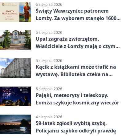
6 sierpnia 2026
Święty Wawrzyniec patronem
Łomży. Za wyborem stanęło 1600
podpisów
5 sierpnia 2026
Upał zagraża zwierzętom.
Właściciele z Łomży mają o czym
pamiętać
5 sierpnia 2026
Kącik z książkami może trafić na
wystawę. Biblioteka czeka na
zdjęcia
5 sierpnia 2026
Pająki, meteoryty i teleskopy.
Łomża szykuje kosmiczny wieczór
4 sierpnia 2026
59-latek zgłosił wybitą szybę.
Policjanci szybko odkryli prawdę