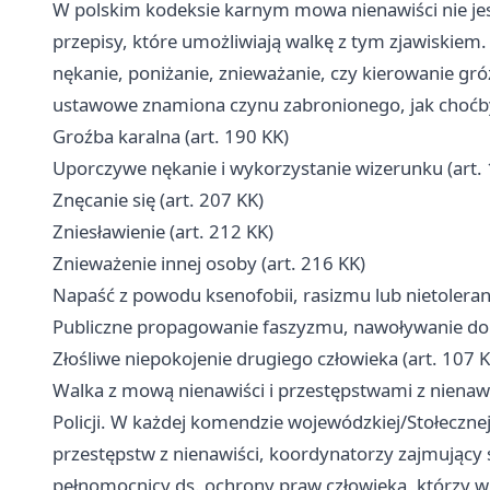
W polskim kodeksie karnym mowa nienawiści nie jest
przepisy, które umożliwiają walkę z tym zjawiskiem.
nękanie, poniżanie, znieważanie, czy kierowanie gró
ustawowe znamiona czynu zabronionego, jak choćb
Groźba karalna (art. 190 KK)
Uporczywe nękanie i wykorzystanie wizerunku (art. 
Znęcanie się (art. 207 KK)
Zniesławienie (art. 212 KK)
Znieważenie innej osoby (art. 216 KK)
Napaść z powodu ksenofobii, rasizmu lub nietolerancji
Publiczne propagowanie faszyzmu, nawoływanie do n
Złośliwe niepokojenie drugiego człowieka (art. 107 
Walka z mową nienawiści i przestępstwami z nienawiś
Policji. W każdej komendzie wojewódzkiej/Stołecznej 
przestępstw z nienawiści, koordynatorzy zajmujący s
pełnomocnicy ds. ochrony praw człowieka, którzy w 