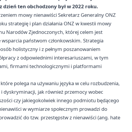
z dzień ten obchodzony był w 2022 roku.
erzeniem mowy nienawiści Sekretarz Generalny ONZ
ku strategię i plan działania ONZ w kwestii mowy
temu Narodów Zjednoczonych, której celem jest
e wsparcia państwom członkowskim. Strategia
sposób holistyczny i z pełnym poszanowaniem
półpracy z odpowiednimi interesariuszami, w tym
ami, firmami technologicznymi i platformami
 które polega na używaniu języka w celu rozbudzenia,
 i dyskryminacji, jak również przemocy wobec
jszości czy jakiegokolwiek innego podmiotu będącego
nienawiści w wymiarze społecznym prowadzi do
prowadzić do tzw. przestępstw z nienawiści (ang. hate