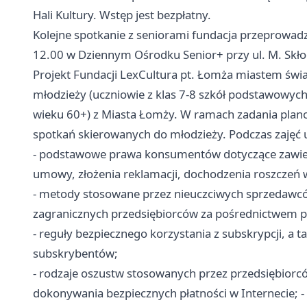
Hali Kultury. Wstęp jest bezpłatny.
Kolejne spotkanie z seniorami fundacja przeprowadzi 
12.00 w Dziennym Ośrodku Senior+ przy ul. M. Skło
Projekt Fundacji LexCultura pt. Łomża miastem ś
młodzieży (uczniowie z klas 7-8 szkół podstawowyc
wieku 60+) z Miasta Łomży. W ramach zadania plan
spotkań skierowanych do młodzieży. Podczas zajęć u
- podstawowe prawa konsumentów dotyczące zawier
umowy, złożenia reklamacji, dochodzenia roszczeń 
- metody stosowane przez nieuczciwych sprzedawcó
zagranicznych przedsiębiorców za pośrednictwem pol
- reguły bezpiecznego korzystania z subskrypcji, a t
subskrybentów;
- rodzaje oszustw stosowanych przez przedsiębiorc
dokonywania bezpiecznych płatności w Internecie; -