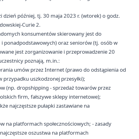
dzień później, tj. 30 maja 2023 r. (wtorek) o godz.
dowskiej-Curie 2.
wiadomych konsumentów skierowany jest do
h i ponadpodstawowych) oraz seniorów (tj. osób w
owane jest zorganizowanie i przeprowadzenie 20
czestnicy poznają, m.in.:
ania umów przez Internet (prawo do odstąpienia od
w przypadku uszkodzonej przesyłki);
w (np. dropshipping - sprzedaż towarów przez
skich firm, fałszywe sklepy internetowe);
akże najczęstsze pułapki zastawiane na
ów na platformach społecznościowych; - zasady
 najczęstsze oszustwa na platformach