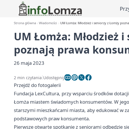
Prz
Strona główna
Wiadomości
UM Łomża: Młodzież i seniorzy z Łomży poz
UM Łomża: Młodzież i 
poznają prawa kons
26 maja 2023
2 min czytania
Udostępnij
Przejdź do fotogalerii
Fundacja LexCultura, przy wsparciu środków dotacji 
Łomża miastem świadomych konsumentów. W jego ra
starszymi mieszkańcami miasta, aby edukować w z
podstawowych praw konsumenta.
Pierwsze otwarte spotkanie z seniorami odbędzie się