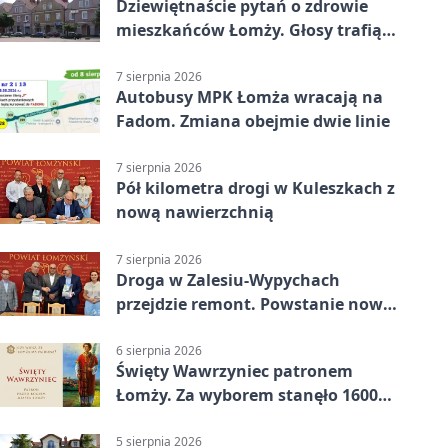
Dziewiętnaście pytań o zdrowie
mieszkańców Łomży. Głosy trafią
do raportu
7 sierpnia 2026
Autobusy MPK Łomża wracają na
Fadom. Zmiana obejmie dwie linie
7 sierpnia 2026
Pół kilometra drogi w Kuleszkach z
nową nawierzchnią
7 sierpnia 2026
Droga w Zalesiu-Wypychach
przejdzie remont. Powstanie nowa
nawierzchnia
6 sierpnia 2026
Święty Wawrzyniec patronem
Łomży. Za wyborem stanęło 1600
podpisów
5 sierpnia 2026