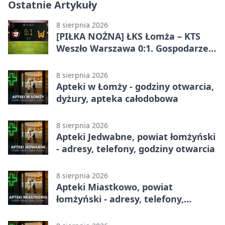
Ostatnie Artykuły
8 sierpnia 2026
[PIŁKA NOŻNA] ŁKS Łomża – KTS
Weszło Warszawa 0:1. Gospodarze
przegrali mecz Betclic 3. Liga Grupa
1 (Grupa I)
8 sierpnia 2026
Apteki w Łomży - godziny otwarcia,
dyżury, apteka całodobowa
8 sierpnia 2026
Apteki Jedwabne, powiat łomżyński
- adresy, telefony, godziny otwarcia
8 sierpnia 2026
Apteki Miastkowo, powiat
łomżyński - adresy, telefony,
godziny otwarcia