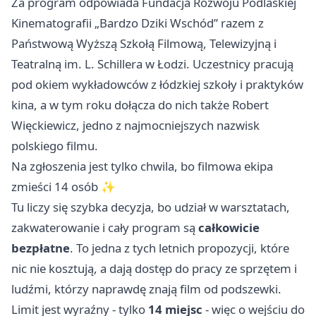
Za program odpowiada Fundacja Rozwoju Podlaskiej
Kinematografii „Bardzo Dziki Wschód” razem z
Państwową Wyższą Szkołą Filmową, Telewizyjną i
Teatralną im. L. Schillera w
Łodzi
. Uczestnicy pracują
pod okiem wykładowców z łódzkiej szkoły i praktyków
kina, a w tym roku dołącza do nich także Robert
Więckiewicz, jedno z najmocniejszych nazwisk
polskiego filmu.
Na zgłoszenia jest tylko chwila, bo filmowa ekipa
zmieści 14 osób ✨
Tu liczy się szybka decyzja, bo udział w warsztatach,
zakwaterowanie i cały program są
całkowicie
bezpłatne
. To jedna z tych letnich propozycji, które
nic nie kosztują, a dają dostęp do pracy ze sprzętem i
ludźmi, którzy naprawdę znają film od podszewki.
Limit jest wyraźny - tylko
14 miejsc
- więc o wejściu do