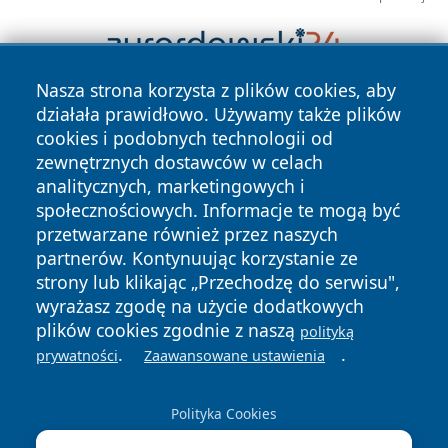
Nasza strona korzysta z plików cookies, aby
działała prawidłowo. Używamy także plików
cookies i podobnych technologii od
zewnętrznych dostawców w celach
analitycznych, marketingowych i
społecznościowych. Informacje te mogą być
Copyright © 2026 infolomza.pl Wszystkie prawa zastrzeżone.
przetwarzane również przez naszych
partnerów. Kontynuując korzystanie ze
strony lub klikając „Przechodzę do serwisu",
Polityka
Polityka
wyrażasz zgodę na użycie dodatkowych
News
Autorzy
Prywatności
Cookies
plików cookies zgodnie z naszą
polityką
.
.
prywatności
Zaawansowane ustawienia
Polityka Cookies