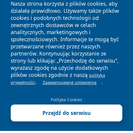
Nasza strona korzysta z plików cookies, aby
działała prawidłowo. Używamy także plików
cookies i podobnych technologii od
zewnętrznych dostawców w celach
analitycznych, marketingowych i
społecznościowych. Informacje te mogą być
Copyright © 2026 infolomza.pl Wszystkie prawa zastrzeżone.
przetwarzane również przez naszych
partnerów. Kontynuując korzystanie ze
strony lub klikając „Przechodzę do serwisu",
Polityka
Polityka
wyrażasz zgodę na użycie dodatkowych
News
Autorzy
Prywatności
Cookies
plików cookies zgodnie z naszą
polityką
.
.
prywatności
Zaawansowane ustawienia
Polityka Cookies
Przejdź do serwisu