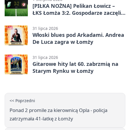
[PIŁKA NOŻNA] Pelikan Łowicz –
ŁKS Łomża 3:2. Gospodarze zaczęli
sezon od zwycięstwa w Betclic 3.
Liga Grupa 1 (Grupa I)
31 lipca 2026
Włoski blues pod Arkadami. Andrea
De Luca zagra w Łomży
31 lipca 2026
Gitarowe hity lat 60. zabrzmią na
Starym Rynku w Łomży
<< Poprzedni
Ponad 2 promile za kierownicą Opla - policja
zatrzymała 41-latkę z Łomży