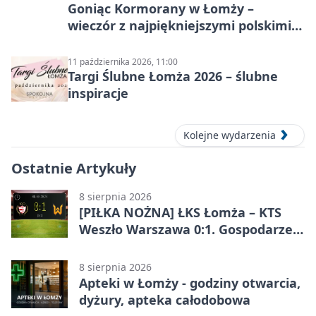
Goniąc Kormorany w Łomży –
wieczór z najpiękniejszymi polskimi
melodiami
11 października 2026, 11:00
Targi Ślubne Łomża 2026 – ślubne
inspiracje
Kolejne wydarzenia
Ostatnie Artykuły
8 sierpnia 2026
[PIŁKA NOŻNA] ŁKS Łomża – KTS
Weszło Warszawa 0:1. Gospodarze
przegrali mecz Betclic 3. Liga Grupa
1 (Grupa I)
8 sierpnia 2026
Apteki w Łomży - godziny otwarcia,
dyżury, apteka całodobowa