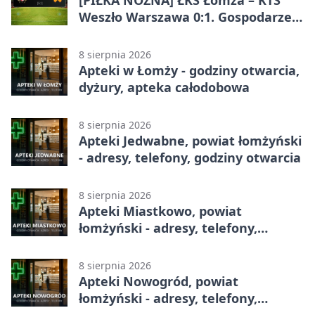
[PIŁKA NOŻNA] ŁKS Łomża – KTS
Weszło Warszawa 0:1. Gospodarze
przegrali mecz Betclic 3. Liga Grupa
1 (Grupa I)
8 sierpnia 2026
Apteki w Łomży - godziny otwarcia,
dyżury, apteka całodobowa
8 sierpnia 2026
Apteki Jedwabne, powiat łomżyński
- adresy, telefony, godziny otwarcia
8 sierpnia 2026
Apteki Miastkowo, powiat
łomżyński - adresy, telefony,
godziny otwarcia
8 sierpnia 2026
Apteki Nowogród, powiat
łomżyński - adresy, telefony,