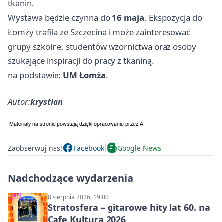
tkanin.
Wystawa będzie czynna do
16 maja
. Ekspozycja do
Łomży trafiła ze
Szczecina
i może zainteresować
grupy szkolne, studentów wzornictwa oraz osoby
szukające inspiracji do pracy z tkaniną.
na podstawie:
UM Łomża
.
Autor:
krystian
Zaobserwuj nas!
Facebook
Google News
Nadchodzące wydarzenia
8 sierpnia 2026, 19:00
Stratosfera – gitarowe hity lat 60. na
Cafe Kultura 2026