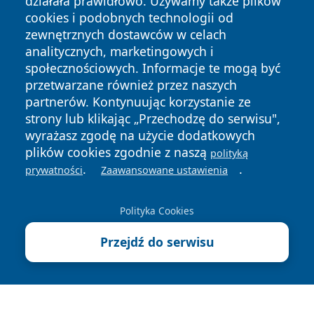
działała prawidłowo. Używamy także plików
cookies i podobnych technologii od
zewnętrznych dostawców w celach
analitycznych, marketingowych i
społecznościowych. Informacje te mogą być
przetwarzane również przez naszych
partnerów. Kontynuując korzystanie ze
Copyright © 2026 infolomza.pl Wszystkie prawa zastrzeżone.
strony lub klikając „Przechodzę do serwisu",
wyrażasz zgodę na użycie dodatkowych
plików cookies zgodnie z naszą
polityką
Polityka
Polityka
News
Autorzy
.
.
prywatności
Zaawansowane ustawienia
Prywatności
Cookies
Polityka Cookies
Przejdź do serwisu