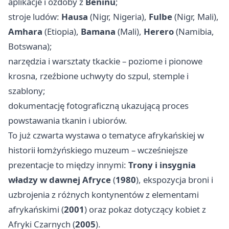
aplikacje i ozdoby z
Beninu
;
stroje ludów:
Hausa
(Nigr, Nigeria),
Fulbe
(Nigr, Mali),
Amhara
(Etiopia),
Bamana
(Mali),
Herero
(Namibia,
Botswana);
narzędzia i warsztaty tkackie – poziome i pionowe
krosna, rzeźbione uchwyty do szpul, stemple i
szablony;
dokumentację fotograficzną ukazującą proces
powstawania tkanin i ubiorów.
To już czwarta wystawa o tematyce afrykańskiej w
historii łomżyńskiego muzeum – wcześniejsze
prezentacje to między innymi:
Trony i insygnia
władzy w dawnej Afryce
(
1980
), ekspozycja broni i
uzbrojenia z różnych kontynentów z elementami
afrykańskimi (
2001
) oraz pokaz dotyczący kobiet z
Afryki Czarnych (
2005
).