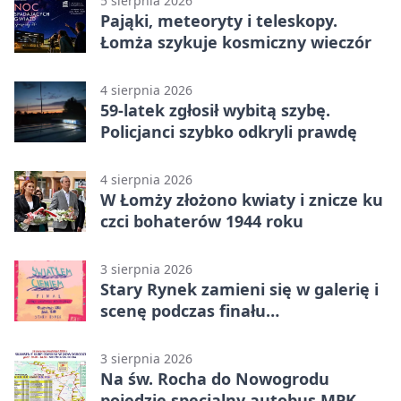
5 sierpnia 2026
Pająki, meteoryty i teleskopy.
Łomża szykuje kosmiczny wieczór
4 sierpnia 2026
59-latek zgłosił wybitą szybę.
Policjanci szybko odkryli prawdę
4 sierpnia 2026
W Łomży złożono kwiaty i znicze ku
czci bohaterów 1944 roku
3 sierpnia 2026
Stary Rynek zamieni się w galerię i
scenę podczas finału
„Światłem/Cieniem”
3 sierpnia 2026
Na św. Rocha do Nowogrodu
pojedzie specjalny autobus MPK