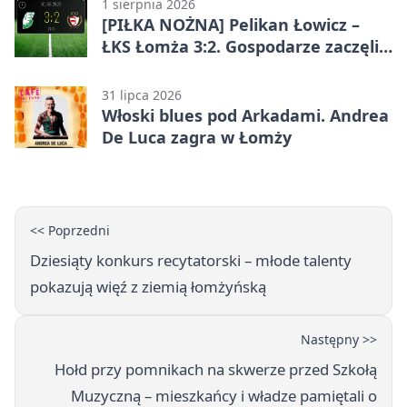
1 sierpnia 2026
[PIŁKA NOŻNA] Pelikan Łowicz –
ŁKS Łomża 3:2. Gospodarze zaczęli
sezon od zwycięstwa w Betclic 3.
Liga Grupa 1 (Grupa I)
31 lipca 2026
Włoski blues pod Arkadami. Andrea
De Luca zagra w Łomży
<< Poprzedni
Dziesiąty konkurs recytatorski – młode talenty
pokazują więź z ziemią łomżyńską
Następny >>
Hołd przy pomnikach na skwerze przed Szkołą
Muzyczną – mieszkańcy i władze pamiętali o