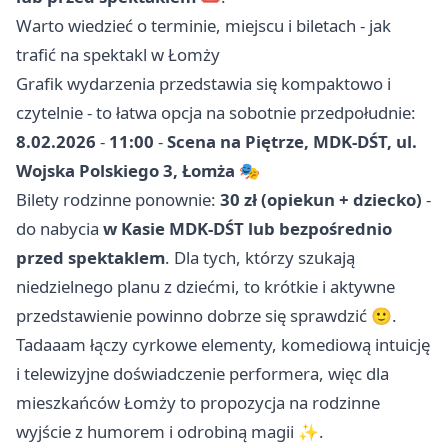
Warto wiedzieć o terminie, miejscu i biletach - jak
trafić na spektakl w Łomży
Grafik wydarzenia przedstawia się kompaktowo i
czytelnie - to łatwa opcja na sobotnie przedpołudnie:
8.02.2026
-
11:00
-
Scena na Piętrze, MDK-DŚT, ul.
Wojska Polskiego 3, Łomża
🎭
Bilety rodzinne ponownie:
30 zł (opiekun + dziecko)
-
do nabycia
w Kasie MDK-DŚT lub bezpośrednio
przed spektaklem
. Dla tych, którzy szukają
niedzielnego planu z dziećmi, to krótkie i aktywne
przedstawienie powinno dobrze się sprawdzić 🙂.
Tadaaam łączy cyrkowe elementy, komediową intuicję
i telewizyjne doświadczenie performera, więc dla
mieszkańców Łomży to propozycja na rodzinne
wyjście z humorem i odrobiną magii ✨.