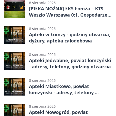
8 sierpnia 2026
[PIŁKA NOŻNA] ŁKS Łomża – KTS
Weszło Warszawa 0:1. Gospodarze
przegrali mecz Betclic 3. Liga Grupa
1 (Grupa I)
8 sierpnia 2026
Apteki w Łomży - godziny otwarcia,
dyżury, apteka całodobowa
8 sierpnia 2026
Apteki Jedwabne, powiat łomżyński
- adresy, telefony, godziny otwarcia
8 sierpnia 2026
Apteki Miastkowo, powiat
łomżyński - adresy, telefony,
godziny otwarcia
8 sierpnia 2026
Apteki Nowogród, powiat