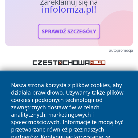
Zareklamuj się na
infolomza.pl!
SPRAWDŹ SZCZEGÓŁY
autopromocja
Nasza strona korzysta z plików cookies, aby
działała prawidłowo. Używamy także plików
cookies i podobnych technologii od
zewnętrznych dostawców w celach
analitycznych, marketingowych i
Copyright © 2026 infolomza.pl Wszystkie prawa zastrzeżone.
społecznościowych. Informacje te mogą być
przetwarzane również przez naszych
partnerów. Kontynuując korzystanie ze
Polityka
Polityka