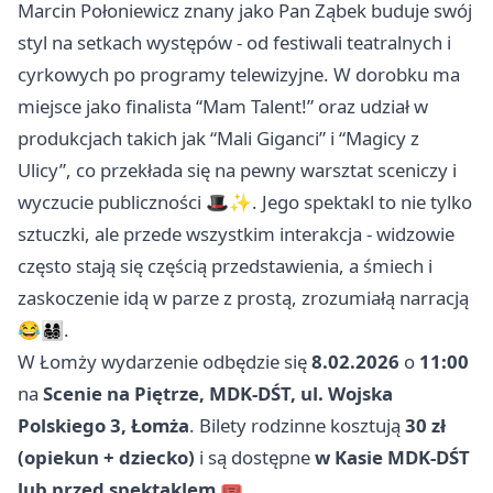
Marcin Połoniewicz znany jako Pan Ząbek buduje swój
styl na setkach występów - od festiwali teatralnych i
cyrkowych po programy telewizyjne. W dorobku ma
miejsce jako finalista “Mam Talent!” oraz udział w
produkcjach takich jak “Mali Giganci” i “Magicy z
Ulicy”, co przekłada się na pewny warsztat sceniczy i
wyczucie publiczności 🎩✨. Jego spektakl to nie tylko
sztuczki, ale przede wszystkim interakcja - widzowie
często stają się częścią przedstawienia, a śmiech i
zaskoczenie idą w parze z prostą, zrozumiałą narracją
😂👨‍👩‍👧‍👦.
W Łomży wydarzenie odbędzie się
8.02.2026
o
11:00
na
Scenie na Piętrze, MDK-DŚT, ul. Wojska
Polskiego 3, Łomża
. Bilety rodzinne kosztują
30 zł
(opiekun + dziecko)
i są dostępne
w Kasie MDK-DŚT
lub przed spektaklem
🎟️.