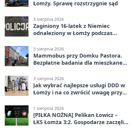
Łomży. Sprawę rozstrzygnie sąd
3 sierpnia 2026
Zaginiony 16-latek z Niemiec
odnaleziony w Łomży podczas
postoju autobusu
3 sierpnia 2026
Mammobus przy Domku Pastora.
Bezpłatne badania dla mieszkanek
Łomży
3 sierpnia 2026
Jak wybrać najlepsze usługi DDD w
Łomży i na co zwrócić uwagę przy
współpracy z firmą?
1 sierpnia 2026
[PIŁKA NOŻNA] Pelikan Łowicz –
ŁKS Łomża 3:2. Gospodarze zaczęli
sezon od zwycięstwa w Betclic 3.