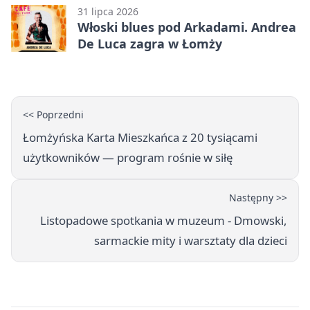
Liga Grupa 1 (Grupa I)
31 lipca 2026
Włoski blues pod Arkadami. Andrea
De Luca zagra w Łomży
<< Poprzedni
Łomżyńska Karta Mieszkańca z 20 tysiącami
użytkowników — program rośnie w siłę
Następny >>
Listopadowe spotkania w muzeum - Dmowski,
sarmackie mity i warsztaty dla dzieci