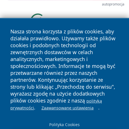
autopromocja
Nasza strona korzysta z plików cookies, aby
działała prawidłowo. Używamy także plików
cookies i podobnych technologii od
zewnętrznych dostawców w celach
analitycznych, marketingowych i
społecznościowych. Informacje te mogą być
przetwarzane również przez naszych
Copyright © 2026 infolomza.pl Wszystkie prawa zastrzeżone.
partnerów. Kontynuując korzystanie ze
strony lub klikając „Przechodzę do serwisu",
wyrażasz zgodę na użycie dodatkowych
Polityka
Polityka
News
Autorzy
plików cookies zgodnie z naszą
polityką
Prywatności
Cookies
.
.
prywatności
Zaawansowane ustawienia
Polityka Cookies