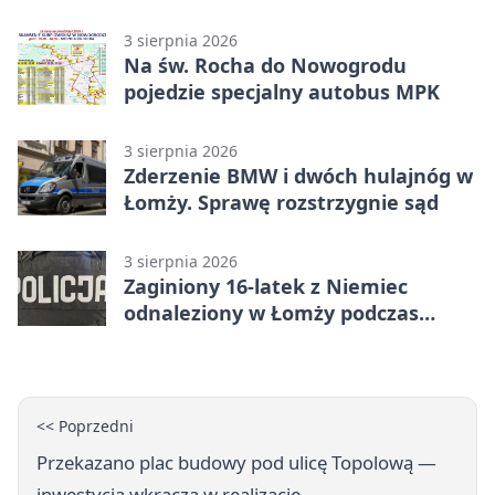
„Światłem/Cieniem”
3 sierpnia 2026
Na św. Rocha do Nowogrodu
pojedzie specjalny autobus MPK
3 sierpnia 2026
Zderzenie BMW i dwóch hulajnóg w
Łomży. Sprawę rozstrzygnie sąd
3 sierpnia 2026
Zaginiony 16-latek z Niemiec
odnaleziony w Łomży podczas
postoju autobusu
<< Poprzedni
Przekazano plac budowy pod ulicę Topolową —
inwestycja wkracza w realizację