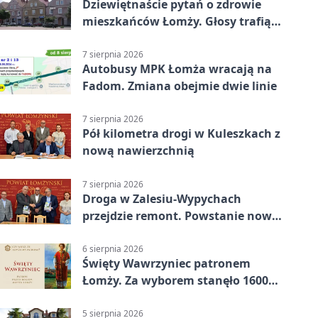
Dziewiętnaście pytań o zdrowie
mieszkańców Łomży. Głosy trafią
do raportu
7 sierpnia 2026
Autobusy MPK Łomża wracają na
Fadom. Zmiana obejmie dwie linie
7 sierpnia 2026
Pół kilometra drogi w Kuleszkach z
nową nawierzchnią
7 sierpnia 2026
Droga w Zalesiu-Wypychach
przejdzie remont. Powstanie nowa
nawierzchnia
6 sierpnia 2026
Święty Wawrzyniec patronem
Łomży. Za wyborem stanęło 1600
podpisów
5 sierpnia 2026