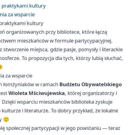
i praktykami kultury
nia za wsparcie
 praktykami kultury
eń organizowanych przy bibliotece, które łączą
nictwem mieszkańców w formule partycypacyjnej.
 stworzenie miejsca, gdzie pasje, pomysły i literackie
sferze. To propozycja dla tych, którzy lubią słuchać,
😊
ia za wsparcie
osom łomżyniaków w ramach
Budżetu Obywatelskiego
jest
Wioleta Mściwujewska
, której organizatorzy i
 Dzięki wsparciu mieszkańców biblioteka zyskuje
lturze i literaturze. To dobry przykład, że lokalne
y 🙂
olę społecznej partycypacji w jego powstaniu — teraz