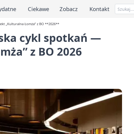
ydatne
Ciekawe
Zobacz
Kontakt
jekt „Kulturalna Łomża” z BO **2026**
ska cykl spotkań —
omża” z BO
2026