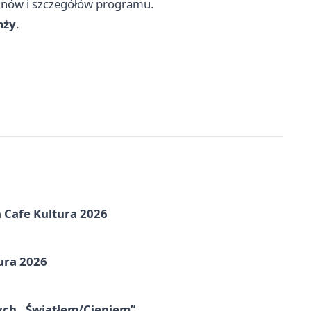
minów i szczegółów programu.
mży
.
na Cafe Kultura 2026
ura 2026
nych „Światłem/Cieniem”