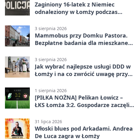
Zaginiony 16-latek z Niemiec
odnaleziony w Łomży podczas
postoju autobusu
3 sierpnia 2026
Mammobus przy Domku Pastora.
Bezpłatne badania dla mieszkanek
Łomży
3 sierpnia 2026
Jak wybrać najlepsze usługi DDD w
Łomży i na co zwrócić uwagę przy
współpracy z firmą?
1 sierpnia 2026
[PIŁKA NOŻNA] Pelikan Łowicz –
ŁKS Łomża 3:2. Gospodarze zaczęli
sezon od zwycięstwa w Betclic 3.
Liga Grupa 1 (Grupa I)
31 lipca 2026
Włoski blues pod Arkadami. Andrea
De Luca zagra w Łomży